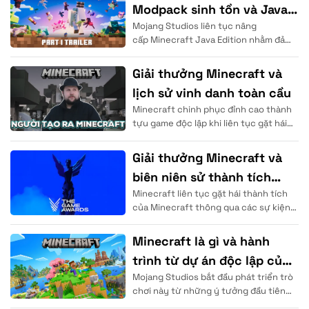
Modpack sinh tồn và Java
Mojang Studios liên tục nâng
Edition
cấp Minecraft Java Edition nhằm đảm
bảo độ ổn định hiệu năng vượt trội cho
cộng đồng. Người chơi sử
Giải thưởng Minecraft và
lịch sử vinh danh toàn cầu
Minecraft chinh phục đỉnh cao thành
tựu game độc lập khi liên tục gặt hái
những thành tích của trò chơi tại các
Giải thưởng Minecraft và
biên niên sử thành tích
Minecraft liên tục gặt hái thành tích
vang dội
của Minecraft thông qua các sự kiện
trao giải Minecraft danh giá trên thế
giới. Mojang Studios đã chứng minh
Minecraft là gì và hành
trình từ dự án độc lập của
Mojang Studios bắt đầu phát triển trò
Notch
chơi này từ những ý tưởng đầu tiên
của Markus Persson (Notch) tại đất