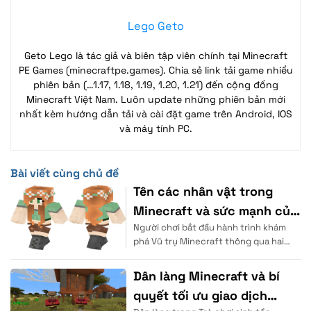
Lego Geto
Geto Lego là tác giả và biên tập viên chính tại Minecraft
PE Games (minecraftpe.games). Chia sẻ link tải game nhiều
phiên bản (…1.17, 1.18, 1.19, 1.20, 1.21) đến cộng đồng
Minecraft Việt Nam. Luôn update những phiên bản mới
nhất kèm hướng dẫn tải và cài đặt game trên Android, IOS
và máy tính PC.
Bài viết cùng chủ đề
Tên các nhân vật trong
Minecraft và sức mạnh của
Người chơi bắt đầu hành trình khám
chúng
phá Vũ trụ Minecraft thông qua hai
hình mẫu đại diện quen thuộc. Hệ
thống
Dân làng Minecraft và bí
quyết tối ưu giao dịch