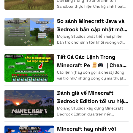
Dân làng trong Trò chơi sinh tồn
thương mại
Sandbox thực hiện Chu kỳ sinh hoạt
theo thời gian thực để duy trì cuộc
sống. Thực thể
So sánh Minecraft Java và
Bedrock bản cập nhật mới
Mojang Studios phát triển hai phiên
2026
bản trò chơi sinh tồn khối vuông với
cấu trúc nền tảng mã nguồn hoàn
Tất Cả Các Lệnh Trong
Minecraft Pe
| Cheat
Các lệnh (hay còn gọi là cheat) đóng
Code, Gamemode, Timeset.
vai trò như những công cụ ma thuật
. .
cho phép người dùng
Đánh giá về Minecraft
Bedrock Edition tối ưu hiệu
Mojang Studios xây dựng Minecraft
năng
Bedrock Edition dựa trên nền
tảng ngôn ngữ lập trình C++ nhằm
mang lại tốc độ xử lý dữ liệu
Minecraft hay nhất với