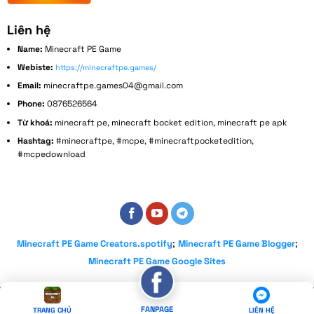
Liên hệ
Name:
Minecraft PE Game
Webiste:
https://minecraftpe.games/
Email:
minecraftpe.games04@gmail.com
Phone:
0876526564
Từ khoá:
minecraft pe, minecraft bocket edition, minecraft pe apk
Hashtag:
#minecraftpe, #mcpe, #minecraftpocketedition,
#mcpedownload
Address:
152 Bùi Đình Tuý, Phường 14, Bình Thạnh, Thành phố Hồ Chí Minh, Việt Nam
;
;
Minecraft PE Game Creators.spotify
Minecraft PE Game Blogger
Minecraft PE Game Google Sites
Copyright 2026 ©
minecraftpe.games
FANPAGE
TRANG CHỦ
LIÊN HỆ