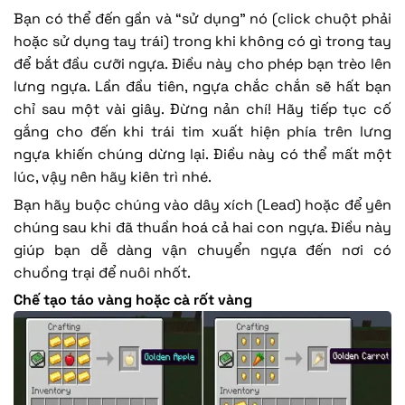
Bạn có thể đến gần và “sử dụng” nó (click chuột phải
hoặc sử dụng tay trái) trong khi không có gì trong tay
để bắt đầu cưỡi ngựa. Điều này cho phép bạn trèo lên
lưng ngựa. Lần đầu tiên, ngựa chắc chắn sẽ hất bạn
chỉ sau một vài giây. Đừng nản chí! Hãy tiếp tục cố
gắng cho đến khi trái tim xuất hiện phía trên lưng
ngựa khiến chúng dừng lại. Điều này có thể mất một
lúc, vậy nên hãy kiên trì nhé.
Bạn hãy buộc chúng vào dây xích (Lead) hoặc để yên
chúng sau khi đã thuần hoá cả hai con ngựa. Điều này
giúp bạn dễ dàng vận chuyển ngựa đến nơi có
chuồng trại để nuôi nhốt.
Chế tạo táo vàng hoặc cà rốt vàng