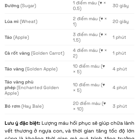
1 điểm máu (♥ ×
Đường
(Sugar)
30 giây
0.5)
2 điểm máu (♥ ×
Lúa mì
(Wheat)
20 giây
1)
3 điểm máu (♥ ×
Táo
(Apple)
1 phút
1.5)
4 điểm máu (♥ ×
Cà rốt vàng
(Golden Carrot)
1 phút
2)
10 điểm máu (♥
Táo vàng
(Golden Apple)
4 phút
× 5)
Táo vàng phù
10 điểm máu (♥
phép
(Enchanted Golden
4 phút
× 5)
Apple)
20 điểm máu (♥
Bó rơm
(Hay Bale)
3 phút
× 10)
Lưu ý đặc biệt:
Lượng máu hồi phục sẽ giúp chữa lành
vết thương ở ngựa con, và thời gian tăng tốc độ lớn
cũng là khoảng thời gian mà quá trình tăng trưởng