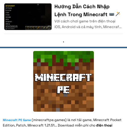
nước Thụy Điển.
Hướng Dẫn Cách Nhập
Lệnh Trong Minecraft
Với cách chơi game trên điện thoại
| Cho Người Mới
iOS, Android và cả máy tính, Minecraft
được coi là thể loại game
,
(minecraftpe.games) là nơi tải game, Minecraft Pocket
Minecraft PE Game
Edition, Patch, Minecraft 1.21.51... Download miễn phí cho
điện thoại