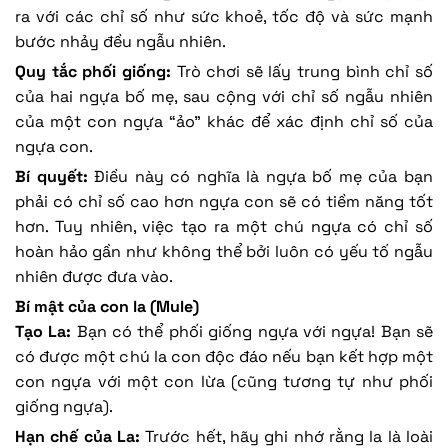
ra với các chỉ số như sức khoẻ, tốc độ và sức mạnh
bước nhảy đều ngẫu nhiên.
Quy tắc phối giống:
Trò chơi sẽ lấy trung bình chỉ số
của hai ngựa bố mẹ, sau cộng với chỉ số ngẫu nhiên
của một con ngựa “ảo” khác để xác định chỉ số của
ngựa con.
Bí quyết:
Điều này có nghĩa là ngựa bố mẹ của bạn
phải có chỉ số cao hơn ngựa con sẽ có tiềm năng tốt
hơn. Tuy nhiên, việc tạo ra một chú ngựa có chỉ số
hoàn hảo gần như không thể bởi luôn có yếu tố ngẫu
nhiên được đưa vào.
Bí mật của con la (Mule)
Tạo La:
Bạn có thể phối giống ngựa với ngựa! Bạn sẽ
có được một chú la con độc đáo nếu bạn kết hợp một
con ngựa với một con lừa (cũng tương tự như phối
giống ngựa).
Hạn chế của La:
Trước hết, hãy ghi nhớ rằng la là loài