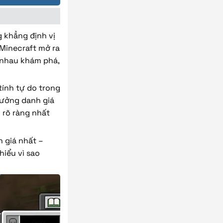
g khẳng định vị
Minecraft mở ra
g nhau khám phá,
tính tự do trong
hưởng danh giá
g rõ ràng nhất
h giá nhất –
iểu vì sao