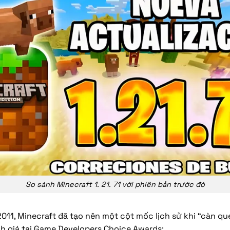
So sánh Minecraft 1. 21. 71 với phiên bản trước đó
11, Minecraft đã tạo nên một cột mốc lịch sử khi “càn qu
h giá tại Game Developers Choice Awards: