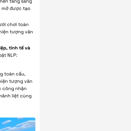
à nền tảng sáng
ới mở được tạo
ười chơi toàn
 hiện tượng văn
ệp, tinh tế và
bật NLP:
g toàn cầu,
hiện tượng văn
ợc công nhận
mãnh liệt cùng