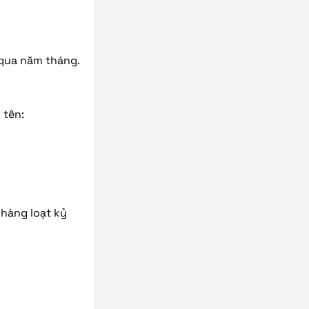
 qua năm tháng.
 tên:
 hàng loạt kỷ