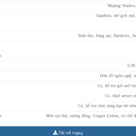
Mojang Studios
Sandbox, thế giới mở,
Sinh tồn, Sáng tạo, Hardcore, A
h
6.99
Hơn 20 ngôn ngữ, tr
Có, hỗ trợ gói mở rộn
Có, thuê server r
Có, hỗ trợ chơi cùng bạn bè trê
t
Mob trợ thủ, rương đồng, Copper Golem, cơ chế đ
Tải về ngay