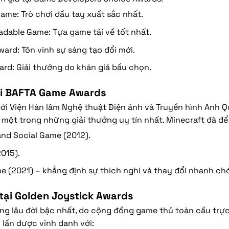
ame: Trò chơi đầu tay xuất sắc nhất.
dable Game: Tựa game tải về tốt nhất.
ward: Tôn vinh sự sáng tạo đổi mới.
rd: Giải thưởng do khán giả bầu chọn.
ại BAFTA Game Awards
ởi Viện Hàn lâm Nghệ thuật Điện ảnh và Truyền hình Anh 
một trong những giải thưởng uy tín nhất. Minecraft đã để l
and Social Game (2012).
015).
e (2021) – khẳng định sự thích nghi và thay đổi nhanh ch
tại Golden Joystick Awards
ởng lâu đời bậc nhất, do cộng đồng game thủ toàn cầu trực
 lần được vinh danh với: