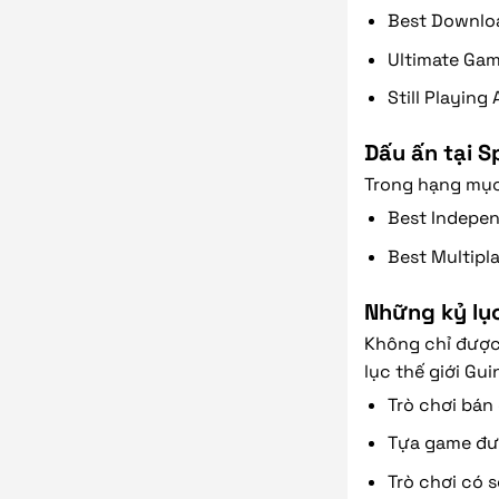
Best Downlo
Ultimate Gam
Still Playin
Dấu ấn tại 
Trong hạng mục 
Best Indepen
Best Multipl
Những kỷ lụ
Không chỉ được 
lục thế giới Gui
Trò chơi bán
Tựa game đượ
Trò chơi có 