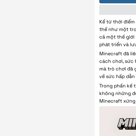
Kể từ thời điểm
thế như một tro
cả một thế giới
phát triển và lư
Minecraft đã li
cách chơi, sức 
mà trò chơi đã 
về sức hấp dẫn 
Trong phần kế t
không những để 
Minecraft xứng