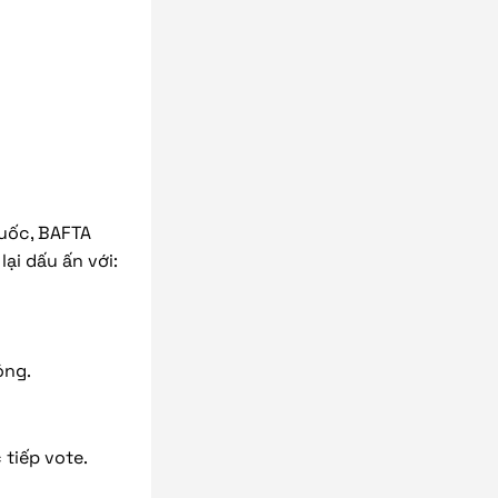
Quốc, BAFTA
ại dấu ấn với:
óng.
 tiếp vote.