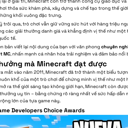
lại ở giải trí, Minecraft còn trở thành công cụ giáo dục v
chơi thỏa sức khám phá, xây dựng và chế tạo trong thế gi
những khối vuông đặc trưng.
 trôi qua, trò chơi vẫn giữ vững sức hút với hàng triệu ng
ng các giải thưởng danh giá và khẳng định vị thế như một
uốc tế.
ên bản viết lại nội dung của bạn với văn phong
chuyên nghi
ột MC
, nhấn mạnh cá nhân hóa trải nghiệm và đảm bảo nổi 
thưởng mà Minecraft đạt được
ra mắt vào năm 2011, Minecraft đã trở thành một biểu tượn
khuôn khổ của một trò chơi để chứng minh vị thế như một 
mở ra thế giới sáng tạo không giới hạn, Minecraft còn đư
 thưởng uy tín – bằng chứng rõ ràng nhất về sức hấp dẫn 
rộng lớn của tựa game này.
Game Developers Choice Awards