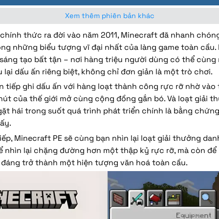
Xem thêm phiên bản khác
 chính thức ra đời vào năm 2011, Minecraft đã nhanh chón
ng những biểu tượng vĩ đại nhất của làng game toàn cầu. 
 sáng tạo bất tận – nơi hàng triệu người dùng có thể cùn
u lại dấu ấn riêng biệt, không chỉ đơn giản là một trò chơi.
ên tiếp ghi dấu ấn với hàng loạt thành công rực rỡ nhờ vào 
hút của thế giới mở cùng cộng đồng gắn bó. Và loạt giải t
gặt hái trong suốt quá trình phát triển chính là bằng chứn
ấy.
iếp, Minecraft PE sẽ cùng bạn nhìn lại loạt giải thưởng dan
nhìn lại chặng đường hơn một thập kỷ rực rỡ, mà còn để h
 đáng trở thành một hiện tượng văn hoá toàn cầu.