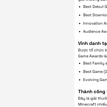
Best Debut G
Best Downloa
Innovation A
Audience Awa
Vinh danh t
Được tổ chức b
Game Awards là 
Best Family 
Best Game (2
Evolving Gam
Thành công 
Đây là giải thư
Minecraft nhiều