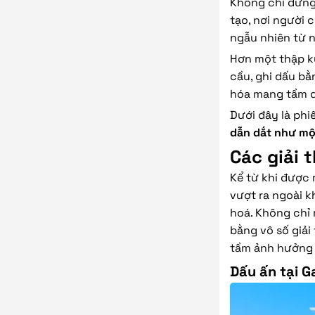
Không chỉ dừng 
tạo, nơi người 
ngẫu nhiên từ 
Hơn một thập kỷ
cầu, ghi dấu bằ
hóa mang tầm q
Dưới đây là phi
dẫn dắt như m
Các giải 
Kể từ khi được 
vượt ra ngoài 
hoá. Không chỉ 
bằng vô số giải
tầm ảnh hưởng 
Dấu ấn tại 