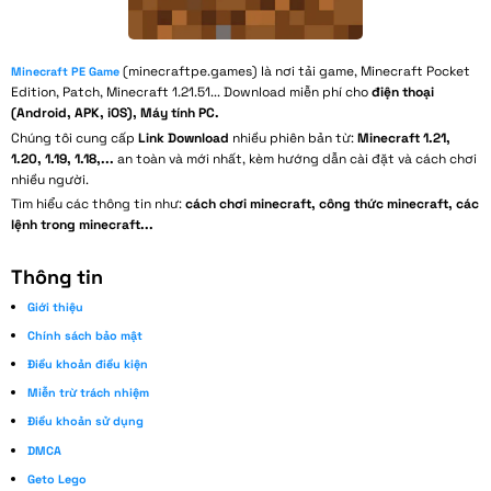
(minecraftpe.games) là nơi tải game, Minecraft Pocket
Minecraft PE Game
Edition, Patch, Minecraft 1.21.51... Download miễn phí cho
điện thoại
(Android, APK, iOS), Máy tính PC.
Chúng tôi cung cấp
Link Download
nhiều phiên bản từ:
Minecraft 1.21,
1.20, 1.19, 1.18,...
an toàn và mới nhất, kèm hướng dẫn cài đặt và cách chơi
nhiều người.
Tìm hiểu các thông tin như:
cách chơi minecraft, công thức minecraft, các
lệnh trong minecraft...
Thông tin
Giới thiệu
Chính sách bảo mật
Điều khoản điều kiện
Miễn trừ trách nhiệm
Điều khoản sử dụng
DMCA
Geto Lego