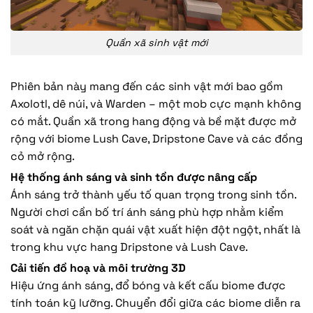
Quần xã sinh vật mới
Phiên bản này mang đến các sinh vật mới bao gồm
Axolotl, dê núi, và Warden – một mob cực mạnh không
có mắt. Quần xã trong hang động và bề mặt được mở
rộng với biome Lush Cave, Dripstone Cave và các đồng
cỏ mở rộng.
Hệ thống ánh sáng và sinh tồn được nâng cấp
Ánh sáng trở thành yếu tố quan trọng trong sinh tồn.
Người chơi cần bố trí ánh sáng phù hợp nhằm kiểm
soát và ngăn chặn quái vật xuất hiện đột ngột, nhất là
trong khu vực hang Dripstone và Lush Cave.
Cải tiến đồ hoạ và môi trường 3D
Hiệu ứng ánh sáng, đổ bóng và kết cấu biome được
tính toán kỹ lưỡng. Chuyển đổi giữa các biome diễn ra