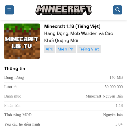
Bỏ
qua
nội
dung
Minecraft 1.18 (Tiếng Việt)
Hang Động, Mob Warden và Các
Khối Quặng Mới
APK
Miễn Phí
Tiếng Việt
Thông tin
Dung lượng
140 MB
Lượt tải
50.000.000
Danh mục
Minecraft Nguyên Bản
Phiên bản
1.18
Tính năng MOD
Nguyên bản
Yêu cầu hệ điều hành
5.0+