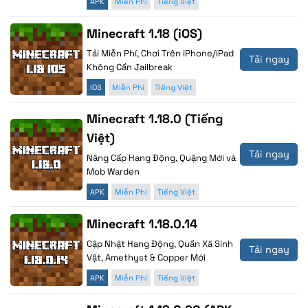
APK
Miễn Phí
Tiếng Việt
Minecraft 1.18 (iOS)
Tải Miễn Phí, Chơi Trên iPhone/iPad
Tải ngay
Không Cần Jailbreak
IOS
Miễn Phí
Tiếng Việt
Minecraft 1.18.0 (Tiếng
Việt)
Tải ngay
Nâng Cấp Hang Động, Quặng Mới và
Mob Warden
APK
Miễn Phí
Tiếng Việt
Minecraft 1.18.0.14
Cập Nhật Hang Động, Quần Xã Sinh
Tải ngay
Vật, Amethyst & Copper Mới
APK
Miễn Phí
Tiếng Việt