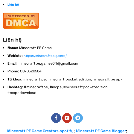
Liên hệ
Liên hệ
Name:
Minecraft PE Game
Webiste:
https://minecraftpe.games/
Email:
minecraftpe.games04@gmail.com
Phone:
0876526564
Từ khoá:
minecraft pe, minecraft bocket edition, minecraft pe apk
Hashtag:
#minecraftpe, #mcpe, #minecraftpocketedition,
#mcpedownload
Address:
152 Bùi Đình Tuý, Phường 14, Bình Thạnh, Thành phố Hồ Chí Minh, Việt Nam
;
;
Minecraft PE Game Creators.spotify
Minecraft PE Game Blogger