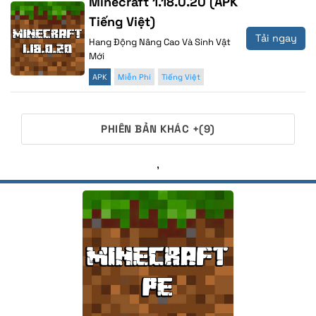
Minecraft 1.18.0.20 (APK
Tiếng Việt)
Tải ngay
Hang Động Nâng Cao Và Sinh Vật
Mới
APK
Miễn Phí
Tiếng Việt
PHIÊN BẢN KHÁC +(9)
,