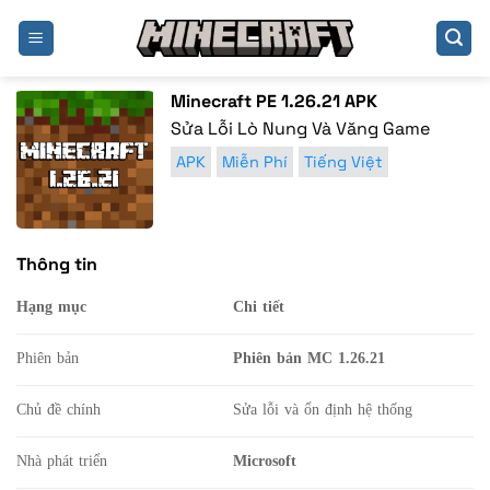
Bỏ
qua
nội
dung
Minecraft PE 1.26.21 APK
Sửa Lỗi Lò Nung Và Văng Game
APK
Miễn Phí
Tiếng Việt
Thông tin
Hạng mục
Chi tiết
Phiên bản
Phiên bản MC 1.26.21
Chủ đề chính
Sửa lỗi và ổn định hệ thống
Nhà phát triển
Microsoft