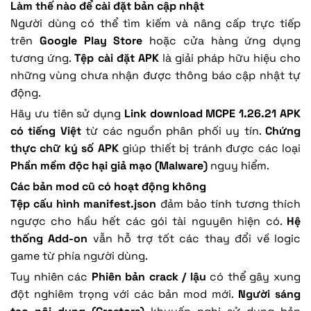
Làm thế nào để cài đặt bản cập nhật
Người dùng có thể tìm kiếm và nâng cấp trực tiếp
trên
Google Play Store
hoặc cửa hàng ứng dụng
tương ứng.
Tệp cài đặt APK
là giải pháp hữu hiệu cho
những vùng chưa nhận được thông báo cập nhật tự
động.
Hãy ưu tiên sử dụng
Link download MCPE 1.26.21 APK
có tiếng Việt
từ các nguồn phân phối uy tín.
Chứng
thực chữ ký số APK
giúp thiết bị tránh được các loại
Phần mềm độc hại giả mạo (Malware)
nguy hiểm.
Các bản mod cũ có hoạt động không
Tệp cấu hình manifest.json
đảm bảo tính tương thích
ngược cho hầu hết các gói tài nguyên hiện có.
Hệ
thống Add-on
vẫn hỗ trợ tốt các thay đổi về logic
game từ phía người dùng.
Tuy nhiên các
Phiên bản crack / lậu
có thể gây xung
đột nghiêm trọng với các bản mod mới.
Người sáng