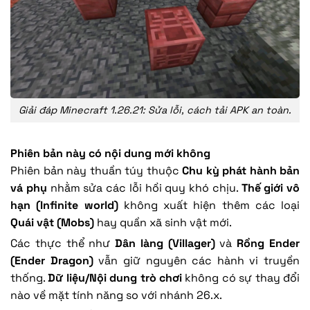
Giải đáp Minecraft 1.26.21: Sửa lỗi, cách tải APK an toàn.
Phiên bản này có nội dung mới không
Phiên bản này thuần túy thuộc
Chu kỳ phát hành bản
vá phụ
nhằm sửa các lỗi hồi quy khó chịu.
Thế giới vô
hạn (Infinite world)
không xuất hiện thêm các loại
Quái vật (Mobs)
hay quần xã sinh vật mới.
Các thực thể như
Dân làng (Villager)
và
Rồng Ender
(Ender Dragon)
vẫn giữ nguyên các hành vi truyền
thống.
Dữ liệu/Nội dung trò chơi
không có sự thay đổi
nào về mặt tính năng so với nhánh 26.x.