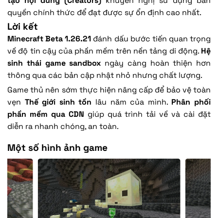
tạo nội dung (Creators)
khuyến nghị sử dụng bản
quyền chính thức để đạt được sự ổn định cao nhất.
Lời kết
Minecraft Beta 1.26.21
đánh dấu bước tiến quan trọng
về độ tin cậy của phần mềm trên nền tảng di động.
Hệ
sinh thái game sandbox
ngày càng hoàn thiện hơn
thông qua các bản cập nhật nhỏ nhưng chất lượng.
Game thủ nên sớm thực hiện nâng cấp để bảo vệ toàn
vẹn
Thế giới sinh tồn
lâu năm của mình.
Phân phối
phần mềm qua CDN
giúp quá trình tải về và cài đặt
diễn ra nhanh chóng, an toàn.
Một số hình ảnh game