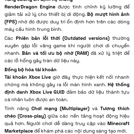
RenderDragon Engine
được tinh chỉnh kỹ lưỡng để
giảm tải xử lý cho thiết bị di động.
Độ mượt hình ảnh
(FPS)
nhờ đó được duy trì ổn định hơn trên các dòng
máy cấu hình trung bình.
Các
Phiên bản lỗi thời (Outdated versions)
thường
xuyên gặp lỗi văng game khi người chơi di chuyển
nhanh.
Bản vá tối ưu bộ nhớ (RAM)
đã xử lý triệt để
các lỗ hổng gây tràn dữ liệu này.
Đồng bộ hóa tài khoản
Tài khoản Xbox Live
giờ đây thực hiện kết nối nhanh
chóng mà không gây ra lỗi màn hình xanh.
Hệ thống
định danh Xbox Live GUID
đảm bảo dữ liệu thành tựu
cá nhân luôn được an toàn.
Tính năng
Chơi mạng (Multiplayer)
và
Tương thích
chéo (Cross-play)
giữa các nền tảng hoạt động hiệu
quả hơn. Người chơi dễ dàng truy cập vào
Minecraft
Marketplace
để khám phá các nội dung sáng tạo mới.