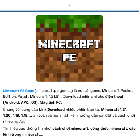
,
(minecraftpe.games) là nơi tải game, Minecraft Pocket
Minecraft PE Game
Edition, Patch, Minecraft 1.21.51... Download miễn phí cho
điện thoại
(Android, APK, iOS), Máy tính PC.
Chúng tôi cung cấp
Link Download
nhiều phiên bản từ:
Minecraft 1.21,
1.20, 1.19, 1.18,...
an toàn và mới nhất, kèm hướng dẫn cài đặt và cách chơi
nhiều người.
Tìm hiểu các thông tin như:
cách chơi minecraft, công thức minecraft, các
lệnh trong minecraft...