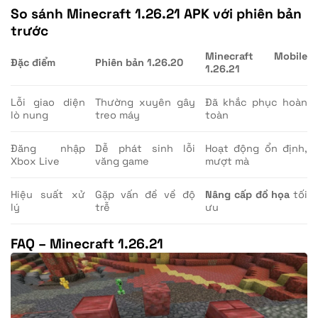
So sánh Minecraft 1.26.21 APK với phiên bản
trước
Minecraft Mobile
Đặc điểm
Phiên bản 1.26.20
1.26.21
Lỗi giao diện
Thường xuyên gây
Đã khắc phục hoàn
lò nung
treo máy
toàn
Đăng nhập
Dễ phát sinh lỗi
Hoạt động ổn định,
Xbox Live
văng game
mượt mà
Hiệu suất xử
Gặp vấn đề về độ
Nâng cấp đồ họa
tối
lý
trễ
ưu
FAQ – Minecraft 1.26.21