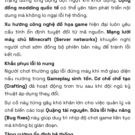
trạng dừng ứng dụng đột ngột khi khởi động.
Cộng
đồng modding quốc tế
có thể yên tâm phát triển nội
dung mà không lo ngại lỗi hệ thống.
Xu hướng công nghệ đồ họa game
hiện đại luôn yêu
cầu tính ổn định tuyệt đối từ mã nguồn.
Mạng lưới
máy chủ Minecraft (Server networks)
khuyến nghị
người chơi sớm đồng bộ phiên bản này để tránh lỗi
kết nối.
Khắc phục lỗi lò nung
Người chơi thường gặp lỗi đứng máy khi mở giao diện
nấu nướng trong
Gameplay sinh tồn
.
Cơ chế chế tạo
(Crafting)
đã hoạt động trơn tru sau khi đội ngũ kỹ
thuật áp dụng thay đổi.
Sự cố này từng gây khó khăn lớn cho việc quản lý và
chế biến các loại
Quặng tài nguyên
.
Sửa lỗi hiệu năng
(Bug fixes)
này giúp duy trì nhịp độ chơi game liên tục
mà không bị gián đoạn.
Tăng cường ổn định hệ thống