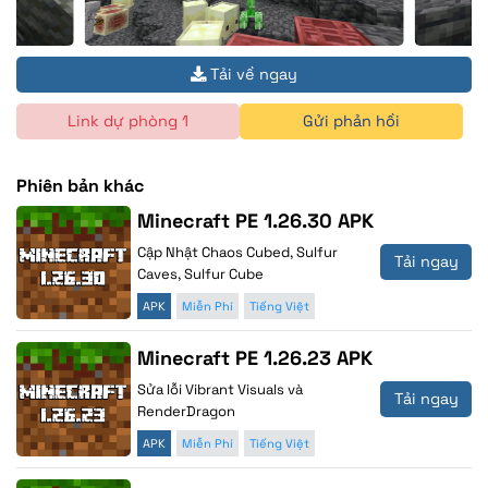
Tải về ngay
Link dự phòng 1
Gửi phản hồi
Phiên bản khác
Minecraft PE 1.26.30 APK
Cập Nhật Chaos Cubed, Sulfur
Tải ngay
Caves, Sulfur Cube
APK
Miễn Phí
Tiếng Việt
Minecraft PE 1.26.23 APK
Sửa lỗi Vibrant Visuals và
Tải ngay
RenderDragon
APK
Miễn Phí
Tiếng Việt