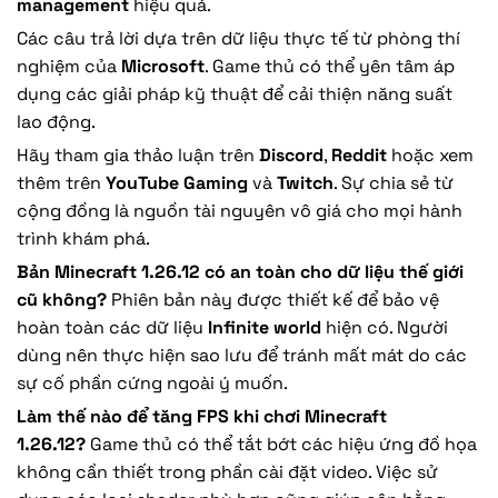
management
hiệu quả.
Các câu trả lời dựa trên dữ liệu thực tế từ phòng thí
nghiệm của
Microsoft
. Game thủ có thể yên tâm áp
dụng các giải pháp kỹ thuật để cải thiện năng suất
lao động.
Hãy tham gia thảo luận trên
Discord
,
Reddit
hoặc xem
thêm trên
YouTube Gaming
và
Twitch
. Sự chia sẻ từ
cộng đồng là nguồn tài nguyên vô giá cho mọi hành
trình khám phá.
Bản Minecraft 1.26.12 có an toàn cho dữ liệu thế giới
cũ không?
Phiên bản này được thiết kế để bảo vệ
hoàn toàn các dữ liệu
Infinite world
hiện có. Người
dùng nên thực hiện sao lưu để tránh mất mát do các
sự cố phần cứng ngoài ý muốn.
Làm thế nào để tăng FPS khi chơi Minecraft
1.26.12?
Game thủ có thể tắt bớt các hiệu ứng đồ họa
không cần thiết trong phần cài đặt video. Việc sử