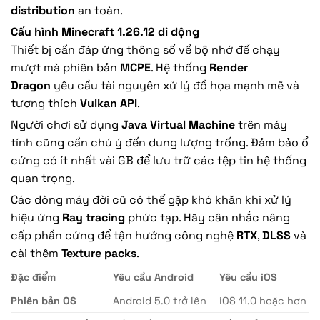
distribution
an toàn.
Cấu hình Minecraft 1.26.12 di động
Thiết bị cần đáp ứng thông số về bộ nhớ để chạy
mượt mà phiên bản
MCPE
. Hệ thống
Render
Dragon
yêu cầu tài nguyên xử lý đồ họa mạnh mẽ và
tương thích
Vulkan API
.
Người chơi sử dụng
Java Virtual Machine
trên máy
tính cũng cần chú ý đến dung lượng trống. Đảm bảo ổ
cứng có ít nhất vài GB để lưu trữ các tệp tin hệ thống
quan trọng.
Các dòng máy đời cũ có thể gặp khó khăn khi xử lý
hiệu ứng
Ray tracing
phức tạp. Hãy cân nhắc nâng
cấp phần cứng để tận hưởng công nghệ
RTX
,
DLSS
và
cài thêm
Texture packs
.
Đặc điểm
Yêu cầu Android
Yêu cầu iOS
Phiên bản OS
Android 5.0 trở lên
iOS 11.0 hoặc hơn