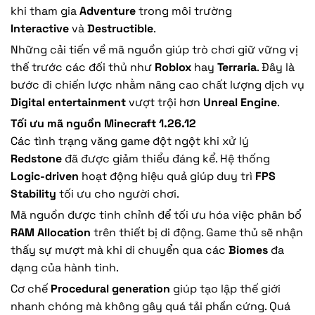
khi tham gia
Adventure
trong môi trường
Interactive
và
Destructible
.
Những cải tiến về mã nguồn giúp trò chơi giữ vững vị
thế trước các đối thủ như
Roblox
hay
Terraria
. Đây là
bước đi chiến lược nhằm nâng cao chất lượng dịch vụ
Digital entertainment
vượt trội hơn
Unreal Engine
.
Tối ưu mã nguồn Minecraft 1.26.12
Các tình trạng văng game đột ngột khi xử lý
Redstone
đã được giảm thiểu đáng kể. Hệ thống
Logic-driven
hoạt động hiệu quả giúp duy trì
FPS
Stability
tối ưu cho người chơi.
Mã nguồn được tinh chỉnh để tối ưu hóa việc phân bổ
RAM Allocation
trên thiết bị di động. Game thủ sẽ nhận
thấy sự mượt mà khi di chuyển qua các
Biomes
đa
dạng của hành tinh.
Cơ chế
Procedural generation
giúp tạo lập thế giới
nhanh chóng mà không gây quá tải phần cứng. Quá