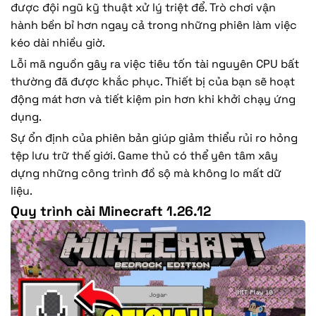
được đội ngũ kỹ thuật xử lý triệt để. Trò chơi vận
hành bền bỉ hơn ngay cả trong những phiên làm việc
kéo dài nhiều giờ.
Lỗi mã nguồn gây ra việc tiêu tốn tài nguyên CPU bất
thường đã được khắc phục. Thiết bị của bạn sẽ hoạt
động mát hơn và tiết kiệm pin hơn khi khởi chạy ứng
dụng.
Sự ổn định của phiên bản giúp giảm thiểu rủi ro hỏng
tệp lưu trữ thế giới. Game thủ có thể yên tâm xây
dựng những công trình đồ sộ mà không lo mất dữ
liệu.
Quy trình cài Minecraft 1.26.12