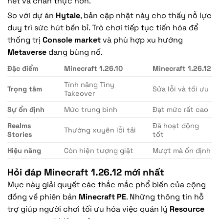
nét và chân thực hơn.
So với dự án
Hytale
, bản cập nhật này cho thấy nỗ lực
duy trì sức hút bền bỉ. Trò chơi tiếp tục tiến hóa để
thống trị
Console market
và phù hợp xu hướng
Metaverse
đang bùng nổ.
Đặc điểm
Minecraft 1.26.10
Minecraft 1.26.12
Tính năng Tiny
Trọng tâm
Sửa lỗi và tối ưu
Takeover
Sự ổn định
Mức trung bình
Đạt mức rất cao
Realms
Đã hoạt động
Thường xuyên lỗi tải
Stories
tốt
Hiệu năng
Còn hiện tượng giật
Mượt mà ổn định
Hỏi đáp Minecraft 1.26.12 mới nhất
Mục này giải quyết các thắc mắc phổ biến của cộng
đồng về phiên bản
Minecraft PE
. Những thông tin hỗ
trợ giúp người chơi tối ưu hóa việc quản lý
Resource