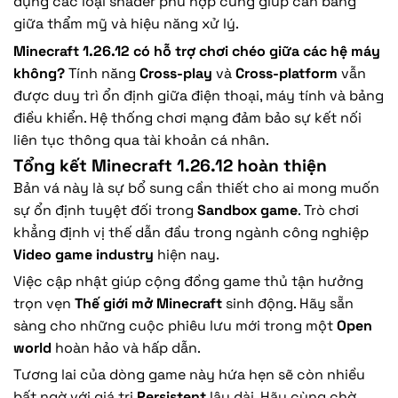
dụng các loại shader phù hợp cũng giúp cân bằng
giữa thẩm mỹ và hiệu năng xử lý.
Minecraft 1.26.12 có hỗ trợ chơi chéo giữa các hệ máy
không?
Tính năng
Cross-play
và
Cross-platform
vẫn
được duy trì ổn định giữa điện thoại, máy tính và bảng
điều khiển. Hệ thống chơi mạng đảm bảo sự kết nối
liên tục thông qua tài khoản cá nhân.
Tổng kết Minecraft 1.26.12 hoàn thiện
Bản vá này là sự bổ sung cần thiết cho ai mong muốn
sự ổn định tuyệt đối trong
Sandbox game
. Trò chơi
khẳng định vị thế dẫn đầu trong ngành công nghiệp
Video game industry
hiện nay.
Việc cập nhật giúp cộng đồng game thủ tận hưởng
trọn vẹn
Thế giới mở Minecraft
sinh động. Hãy sẵn
sàng cho những cuộc phiêu lưu mới trong một
Open
world
hoàn hảo và hấp dẫn.
Tương lai của dòng game này hứa hẹn sẽ còn nhiều
bất ngờ với giá trị
Persistent
lâu dài. Hãy cùng chờ