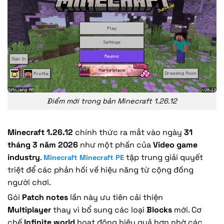
Điểm mới trong bản Minecraft 1.26.12
Minecraft 1.26.12
chính thức ra mắt vào ngày
31
tháng 3 năm 2026
như một phần của
Video game
industry
.
tập trung giải quyết
Minecraft Minecraft PE
triệt để các phản hồi về hiệu năng từ cộng đồng
người chơi.
Gói
Patch notes
lần này ưu tiên cải thiện
Multiplayer
thay vì bổ sung các loại
Blocks
mới. Cơ
chế
Infinite world
hoạt động hiệu quả hơn nhờ các