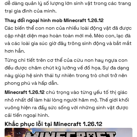
dễ dàng quản lý số lượng lớn sinh vật trong các trang
trại gia đình của mình.
Thay đổi ngoại hình mob Minecraft 1.26.12
Các biến thể con non của nhiều loài động vật đã được
cập nhật diện mạo hoàn toàn mới mẻ. Mèo con, lạc đà
và các loài gia súc giờ đây trông sinh động và bắt mắt
hơn hẳn.
Từng chi tiết trên cơ thể của cừu non hay ngựa con
đều được chăm chút kỹ lưỡng về đồ họa. Sự đa dạng
này giúp hệ sinh thái tự nhiên trong trò chơi trở nên
phong phú và hấp dẫn.
Minecraft 1.26.12
chú trọng vào từng yếu tố thị giác
nhỏ nhất để làm hài lòng người hâm mộ. Thế giới khối
vuông hiện ra đầy sức sống với những sinh vật được
cải tiến ngoại hình.
Khắc phục lỗi tại Minecraft 1.26.12