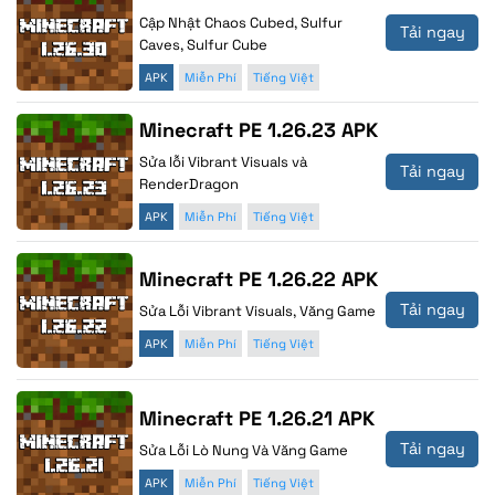
Cập Nhật Chaos Cubed, Sulfur
Tải ngay
Caves, Sulfur Cube
APK
Miễn Phí
Tiếng Việt
Minecraft PE 1.26.23 APK
Sửa lỗi Vibrant Visuals và
Tải ngay
RenderDragon
APK
Miễn Phí
Tiếng Việt
Minecraft PE 1.26.22 APK
Tải ngay
Sửa Lỗi Vibrant Visuals, Văng Game
APK
Miễn Phí
Tiếng Việt
Minecraft PE 1.26.21 APK
Tải ngay
Sửa Lỗi Lò Nung Và Văng Game
APK
Miễn Phí
Tiếng Việt