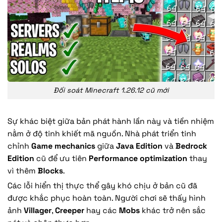
Đối soát Minecraft 1.26.12 cũ mới
Sự khác biệt giữa bản phát hành lần này và tiền nhiệm
nằm ở độ tinh khiết mã nguồn. Nhà phát triển tinh
chỉnh
Game mechanics
giữa
Java Edition
và
Bedrock
Edition
cũ để ưu tiên
Performance optimization
thay
vì thêm
Blocks
.
Các lỗi hiển thị thực thể gây khó chịu ở bản cũ đã
được khắc phục hoàn toàn. Người chơi sẽ thấy hình
ảnh
Villager
,
Creeper
hay các
Mobs
khác trở nên sắc