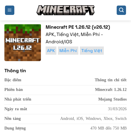
Bỏ
qua
nội
dung
Minecraft PE 1.26.12 (v26.12)
APK, Tiếng Việt, Miễn Phí -
Android/iOS
APK
Miễn Phí
Tiếng Việt
Thông tin
Đặc điểm
Thông tin chi tiết
Phiên bản
Minecraft 1.26.12
Nhà phát triển
Mojang Studios
Ngày ra mắt
31/03/2026
Nền tảng
Android, iOS, Windows, Xbox, Switch
Dung lượng
470 MB đến 750 MB