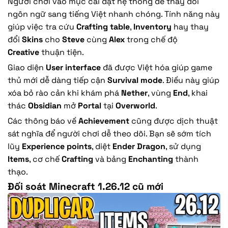
Người chơi vào mục cài đặt hệ thống để thay đổi
ngôn ngữ sang tiếng Việt nhanh chóng. Tính năng này
giúp việc tra cứu
Crafting table
,
Inventory
hay thay
đổi
Skins
cho
Steve
cùng
Alex
trong chế độ
Creative
thuận tiện.
Giao diện
User interface
đã được Việt hóa giúp game
thủ mới dễ dàng tiếp cận
Survival mode
. Điều này giúp
xóa bỏ rào cản khi khám phá
Nether
, vùng
End
, khai
thác
Obsidian
mở
Portal
tại
Overworld
.
Các thông báo về
Achievement
cũng được dịch thuật
sát nghĩa để người chơi dễ theo dõi. Bạn sẽ sớm tích
lũy
Experience points
, diệt
Ender Dragon
, sử dụng
Items
, cơ chế
Crafting
và bảng
Enchanting
thành
thạo.
Đối soát Minecraft 1.26.12 cũ mới