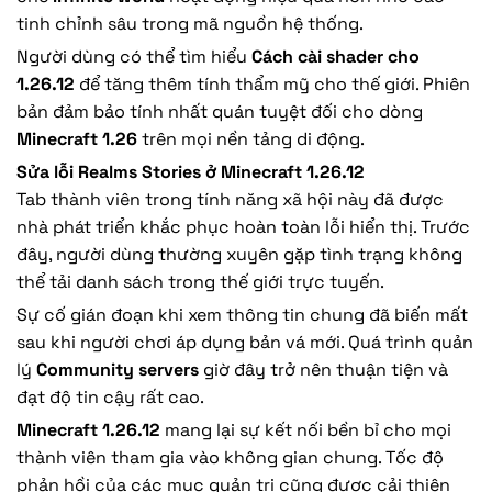
tinh chỉnh sâu trong mã nguồn hệ thống.
Người dùng có thể tìm hiểu
Cách cài shader cho
1.26.12
để tăng thêm tính thẩm mỹ cho thế giới. Phiên
bản đảm bảo tính nhất quán tuyệt đối cho dòng
Minecraft 1.26
trên mọi nền tảng di động.
Sửa lỗi Realms Stories ở Minecraft 1.26.12
Tab thành viên trong tính năng xã hội này đã được
nhà phát triển khắc phục hoàn toàn lỗi hiển thị. Trước
đây, người dùng thường xuyên gặp tình trạng không
thể tải danh sách trong thế giới trực tuyến.
Sự cố gián đoạn khi xem thông tin chung đã biến mất
sau khi người chơi áp dụng bản vá mới. Quá trình quản
lý
Community servers
giờ đây trở nên thuận tiện và
đạt độ tin cậy rất cao.
Minecraft 1.26.12
mang lại sự kết nối bền bỉ cho mọi
thành viên tham gia vào không gian chung. Tốc độ
phản hồi của các mục quản trị cũng được cải thiện