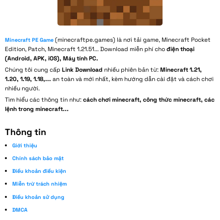
(minecraftpe.games) là nơi tải game, Minecraft Pocket
Minecraft PE Game
Edition, Patch, Minecraft 1.21.51... Download miễn phí cho
điện thoại
(Android, APK, iOS), Máy tính PC.
Chúng tôi cung cấp
Link Download
nhiều phiên bản từ:
Minecraft 1.21,
1.20, 1.19, 1.18,...
an toàn và mới nhất, kèm hướng dẫn cài đặt và cách chơi
nhiều người.
Tìm hiểu các thông tin như:
cách chơi minecraft, công thức minecraft, các
lệnh trong minecraft...
Thông tin
Giới thiệu
Chính sách bảo mật
Điều khoản điều kiện
Miễn trừ trách nhiệm
Điều khoản sử dụng
DMCA