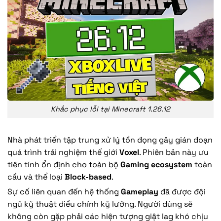
Khắc phục lỗi tại Minecraft 1.26.12
Nhà phát triển tập trung xử lý tồn đọng gây gián đoạn
quá trình trải nghiệm thế giới
Voxel
. Phiên bản này ưu
tiên tính ổn định cho toàn bộ
Gaming ecosystem
toàn
cầu và thể loại
Block-based
.
Sự cố liên quan đến hệ thống
Gameplay
đã được đội
ngũ kỹ thuật điều chỉnh kỹ lưỡng. Người dùng sẽ
không còn gặp phải các hiện tượng giật lag khó chịu