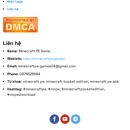
Geto Lego
Liên hệ
Liên hệ
Name:
Minecraft PE Game
Webiste:
https://minecraftpe.games/
Email:
minecraftpe.games04@gmail.com
Phone:
0876526564
Từ khoá:
minecraft pe, minecraft bocket edition, minecraft pe apk
Hashtag:
#minecraftpe, #mcpe, #minecraftpocketedition,
#mcpedownload
Address:
152 Bùi Đình Tuý, Phường 14, Bình Thạnh, Thành phố Hồ Chí Minh, Việt Nam