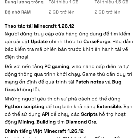
Dung lượng trống
Tối thiểu 1 GB
Tối thiểu 1.5 GB
Bộ nhớ RAM
2 GB trở lên
2 GB trở lên
Thao tác tải Minecraft 1.26.12
Người dùng truy cập cửa hàng ứng dụng để tìm kiếm
gói cài đặt
Update
chính thức từ
CurseForge
. Hãy đảm
bảo kiểm tra mã phiên bản trước khi tiến hành tải về
điện thoại.
Đối với nền tảng
PC gaming
, việc nâng cấp diễn ra tự
động thông qua trình khởi chạy. Game thủ cần duy trì
mạng ổn định để quá trình tải
Patch notes
và
Bug
fixes
không lỗi.
Những người yêu thích sự phá cách có thể dùng
Python scripting
để tùy biến khả năng
Extensible
. Bạn
có thể sử dụng
API
để chạy các
Scripts
hỗ trợ hoạt
động
Mining
,
Building
tìm
Diamond Ore
.
Chỉnh tiếng Việt Minecraft 1.26.12