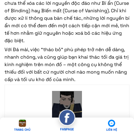
chưa thể xóa các lời nguyền độc đáo như Bí ẩn (Curse
of Binding) hay Biến mất (Curse of Vanishing). Chỉ khi
được xử lí thông qua bàn chế tác, những lời nguyền bí
ẩn mới có thể đem đến một cách tiếp cận mới mẻ, tinh
tế hơn nhằm giữ nguyên hoặc xoá bỏ các hiệu ứng
đặc biệt.
Với Đá mài, việc “tháo bỏ” phù phép trở nên dễ dàng,
nhanh chóng, và cũng giúp bạn khai thác tối đa giá trị
kinh nghiệm trên món đồ – một công cụ không thể
thiếu đối với bất cứ người chơi nào mong muốn nâng
cấp và tối ưu kho đồ của mình.
FANPAGE
TRANG CHỦ
LIÊN HỆ
Lego Geto