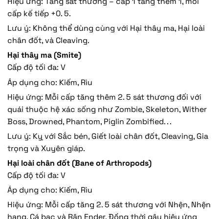
Hiệu ứng: Tăng sát thương – cấp 1 tăng thêm 1, mỗi
cấp kế tiếp +0. 5.
Lưu ý: Không thể dùng cùng với Hại thây ma, Hại loài
chân đốt, và Cleaving.
Hại thây ma (Smite)
Cấp độ tối đa: V
Áp dụng cho: Kiếm, Rìu
Hiệu ứng: Mỗi cấp tăng thêm 2. 5 sát thương đối với
quái thuộc hệ xác sống như Zombie, Skeleton, Wither
Boss, Drowned, Phantom, Piglin Zombified. . .
Lưu ý: Kỵ với Sắc bén, Giết loài chân đốt, Cleaving, Gia
trọng và Xuyên giáp.
Hại loài chân đốt (Bane of Arthropods)
Cấp độ tối đa: V
Áp dụng cho: Kiếm, Rìu
Hiệu ứng: Mỗi cấp tăng 2. 5 sát thương với Nhện, Nhện
hang, Cá bạc và Rận Ender. Đồng thời gây hiệu ứng