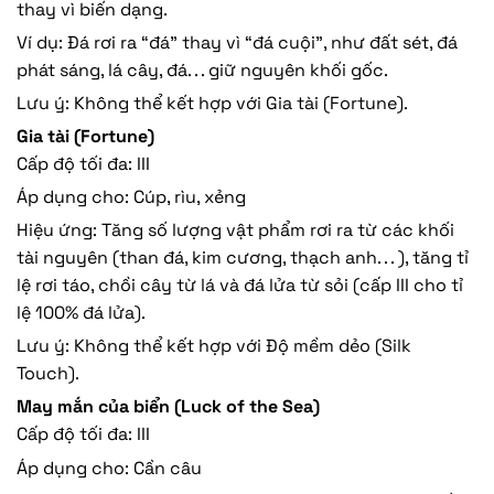
thay vì biến dạng.
Ví dụ: Đá rơi ra “đá” thay vì “đá cuội”, như đất sét, đá
phát sáng, lá cây, đá. . . giữ nguyên khối gốc.
Lưu ý: Không thể kết hợp với Gia tài (Fortune).
Gia tài (Fortune)
Cấp độ tối đa: III
Áp dụng cho: Cúp, rìu, xẻng
Hiệu ứng: Tăng số lượng vật phẩm rơi ra từ các khối
tài nguyên (than đá, kim cương, thạch anh. . . ), tăng tỉ
lệ rơi táo, chồi cây từ lá và đá lửa từ sỏi (cấp III cho tỉ
lệ 100% đá lửa).
Lưu ý: Không thể kết hợp với Độ mềm dẻo (Silk
Touch).
May mắn của biển (Luck of the Sea)
Cấp độ tối đa: III
Áp dụng cho: Cần câu