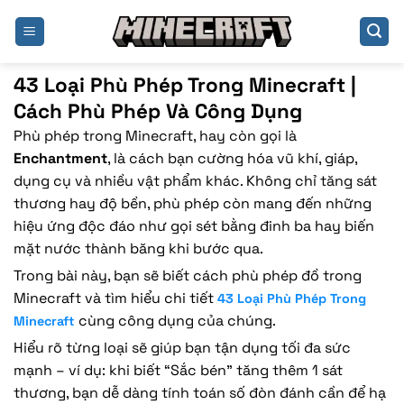
Bỏ
qua
nội
dung
43 Loại Phù Phép Trong Minecraft |
Cách Phù Phép Và Công Dụng
Phù phép trong Minecraft, hay còn gọi là
Enchantment
, là cách bạn cường hóa vũ khí, giáp,
dụng cụ và nhiều vật phẩm khác. Không chỉ tăng sát
thương hay độ bền, phù phép còn mang đến những
hiệu ứng độc đáo như gọi sét bằng đinh ba hay biến
mặt nước thành băng khi bước qua.
Trong bài này, bạn sẽ biết cách phù phép đồ trong
Minecraft và tìm hiểu chi tiết
43 Loại Phù Phép Trong
cùng công dụng của chúng.
Minecraft
Hiểu rõ từng loại sẽ giúp bạn tận dụng tối đa sức
mạnh – ví dụ: khi biết “Sắc bén” tăng thêm 1 sát
thương, bạn dễ dàng tính toán số đòn đánh cần để hạ