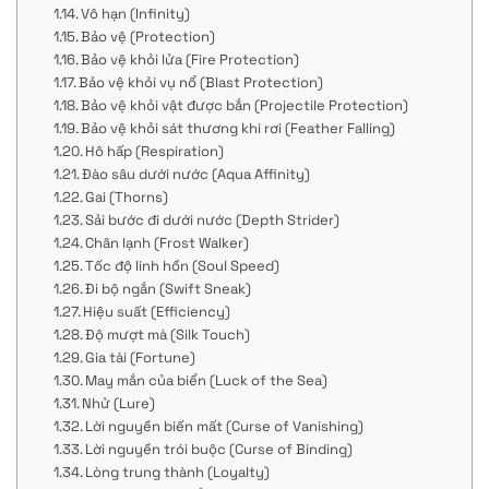
Vô hạn (Infinity)
Bảo vệ (Protection)
Bảo vệ khỏi lửa (Fire Protection)
Bảo vệ khỏi vụ nổ (Blast Protection)
Bảo vệ khỏi vật được bắn (Projectile Protection)
Bảo vệ khỏi sát thương khi rơi (Feather Falling)
Hô hấp (Respiration)
Đào sâu dưới nước (Aqua Affinity)
Gai (Thorns)
Sải bước đi dưới nước (Depth Strider)
Chân lạnh (Frost Walker)
Tốc độ linh hồn (Soul Speed)
Đi bộ ngắn (Swift Sneak)
Hiệu suất (Efficiency)
Độ mượt mà (Silk Touch)
Gia tài (Fortune)
May mắn của biển (Luck of the Sea)
Nhử (Lure)
Lời nguyền biến mất (Curse of Vanishing)
Lời nguyền trói buộc (Curse of Binding)
Lòng trung thành (Loyalty)