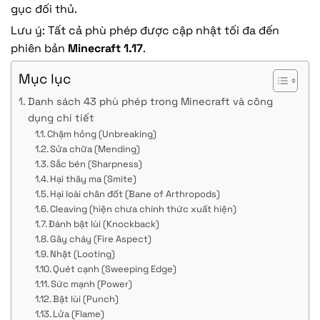
gục đối thủ.
Lưu ý: Tất cả phù phép được cập nhật tối đa đến
phiên bản
Minecraft 1.17
.
Mục lục
Danh sách 43 phù phép trong Minecraft và công
dụng chi tiết
Chậm hỏng (Unbreaking)
Sửa chữa (Mending)
Sắc bén (Sharpness)
Hại thây ma (Smite)
Hại loài chân đốt (Bane of Arthropods)
Cleaving (hiện chưa chính thức xuất hiện)
Đánh bật lùi (Knockback)
Gây cháy (Fire Aspect)
Nhặt (Looting)
Quét cạnh (Sweeping Edge)
Sức mạnh (Power)
Bật lùi (Punch)
Lửa (Flame)