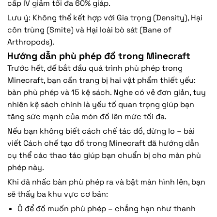
cấp IV giảm tối đa 60% giáp.
Lưu ý: Không thể kết hợp với Gia trọng (Density), Hại
côn trùng (Smite) và Hại loài bò sát (Bane of
Arthropods).
Hướng dẫn phù phép đồ trong Minecraft
Trước hết, để bắt đầu quá trình phù phép trong
Minecraft, bạn cần trang bị hai vật phẩm thiết yếu:
bàn phù phép và 15 kệ sách. Nghe có vẻ đơn giản, tuy
nhiên kệ sách chính là yếu tố quan trọng giúp bạn
tăng sức mạnh của món đồ lên mức tối đa.
Nếu bạn không biết cách chế tác đồ, đừng lo – bài
viết Cách chế tạo đồ trong Minecraft đã hướng dẫn
cụ thể các thao tác giúp bạn chuẩn bị cho màn phù
phép này.
Khi đã nhấc bàn phù phép ra và bật màn hình lên, bạn
sẽ thấy ba khu vực cơ bản:
Ô để đồ muốn phù phép – chẳng hạn như thanh