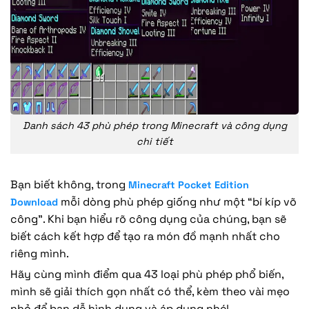
Danh sách 43 phù phép trong Minecraft và công dụng
chi tiết
Bạn biết không, trong
Minecraft Pocket Edition
mỗi dòng phù phép giống như một “bí kíp võ
Download
công”. Khi bạn hiểu rõ công dụng của chúng, bạn sẽ
biết cách kết hợp để tạo ra món đồ mạnh nhất cho
riêng mình.
Hãy cùng mình điểm qua 43 loại phù phép phổ biến,
mình sẽ giải thích gọn nhất có thể, kèm theo vài mẹo
nhỏ để bạn dễ hình dung và áp dụng nhé!