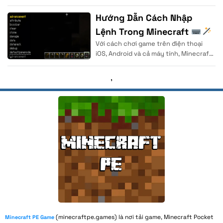
của Markus Persson (Notch) tại đất
nước Thụy Điển.
Hướng Dẫn Cách Nhập
Lệnh Trong Minecraft
Với cách chơi game trên điện thoại
| Cho Người Mới
iOS, Android và cả máy tính, Minecraft
được coi là thể loại game
,
(minecraftpe.games) là nơi tải game, Minecraft Pocket
Minecraft PE Game