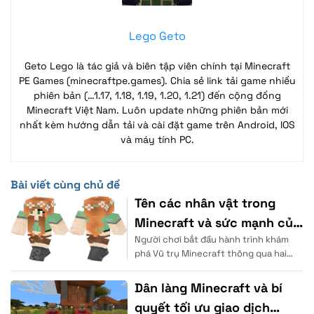
Lego Geto
Geto Lego là tác giả và biên tập viên chính tại Minecraft
PE Games (minecraftpe.games). Chia sẻ link tải game nhiều
phiên bản (…1.17, 1.18, 1.19, 1.20, 1.21) đến cộng đồng
Minecraft Việt Nam. Luôn update những phiên bản mới
nhất kèm hướng dẫn tải và cài đặt game trên Android, IOS
và máy tính PC.
Bài viết cùng chủ đề
Tên các nhân vật trong
Minecraft và sức mạnh của
Người chơi bắt đầu hành trình khám
chúng
phá Vũ trụ Minecraft thông qua hai
hình mẫu đại diện quen thuộc. Hệ
thống
Dân làng Minecraft và bí
quyết tối ưu giao dịch