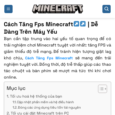
Bỏ
qua
nội
dung
Cách Tăng Fps Minecraft
| Dễ
Dàng Trên Máy Yếu
Bạn cần tập trung vào hai yếu tố quan trọng để có
trải nghiệm chơi Minecraft tuyệt vời nhất: tăng FPS và
giảm thiểu độ trễ mạng. Để tránh hiện tượng giật lag
khó chịu,
sẽ mang đến trải
Cách Tăng Fps Minecraft
nghiệm tuyệt vời. Đồng thời, độ trễ thấp giúp các thao
tác chuột và bàn phím sẽ mượt mà tức thì khi chơi
online.
Mục lục
Tối ưu hoá hệ thống của bạn
Cập nhật phần mềm và hệ điều hành
Đóng các ứng dụng tiêu tốn tài nguyên
Tối ưu cài đặt Minecraft trên PC