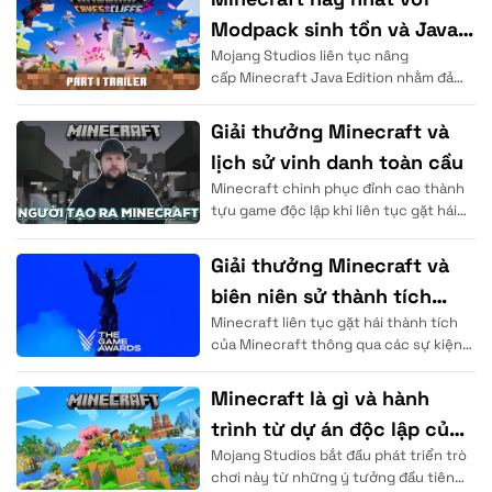
Modpack sinh tồn và Java
Mojang Studios liên tục nâng
Edition
cấp Minecraft Java Edition nhằm đảm
bảo độ ổn định hiệu năng vượt trội cho
cộng đồng. Người chơi sử
Giải thưởng Minecraft và
lịch sử vinh danh toàn cầu
Minecraft chinh phục đỉnh cao thành
tựu game độc lập khi liên tục gặt hái
những thành tích của trò chơi tại các
Giải thưởng Minecraft và
biên niên sử thành tích
Minecraft liên tục gặt hái thành tích
vang dội
của Minecraft thông qua các sự kiện
trao giải Minecraft danh giá trên thế
giới. Mojang Studios đã chứng minh
Minecraft là gì và hành
trình từ dự án độc lập của
Mojang Studios bắt đầu phát triển trò
Notch
chơi này từ những ý tưởng đầu tiên