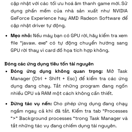
cập nhật với các tối ưu hoá âm thanh game mới. Sử
dụng phần mềm của nhà sản xuất như NVIDIA
GeForce Experience hay AMD Radeon Software để
cập nhật driver tự động.
Mẹo nhỏ:
Nếu máy bạn có GPU rời, hãy kiểm tra xem
file “javaw. exe” có tự động chuyển hướng sang
GPU rời thay vì card đồ họa tích hợp không.
Đóng các ứng dụng tiêu tốn tài nguyên
Đóng ứng dụng không quan trọng:
Mở Task
Manager (Ctrl + Shift + Esc) để kiểm tra các ứng
dụng đang chạy. Tắt những program đang ngốn
nhiều CPU và RAM một cách không cần thiết.
Dừng tác vụ nền:
Cho phép ứng dụng đang chạy
ngầm ngay cả khi đã tắt. Kiểm tra tab “Processes
“>” Background processes “trong Task Manager và
tắt những tác vụ đang chiếm dụng tài nguyên.