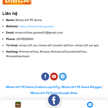
Liên hệ
Name:
Minecraft PE Game
Webiste:
https://minecraftpe.games/
Email:
minecraftpe.games04@gmail.com
Phone:
0876526564
Từ khoá:
minecraft pe, minecraft bocket edition, minecraft pe apk
Hashtag:
#minecraftpe, #mcpe, #minecraftpocketedition,
#mcpedownload
Address:
152 Bùi Đình Tuý, Phường 14, Bình Thạnh, Thành phố Hồ Chí Minh, Việt Nam
;
;
Minecraft PE Game Creators.spotify
Minecraft PE Game Blogger
Minecraft PE Game Google Sites
Copyright 2026 ©
minecraftpe.games