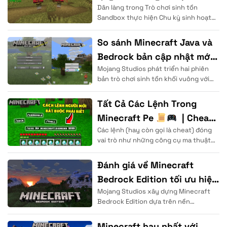
Dân làng trong Trò chơi sinh tồn
thương mại
Sandbox thực hiện Chu kỳ sinh hoạt
theo thời gian thực để duy trì cuộc
sống. Thực thể
So sánh Minecraft Java và
Bedrock bản cập nhật mới
Mojang Studios phát triển hai phiên
2026
bản trò chơi sinh tồn khối vuông với
cấu trúc nền tảng mã nguồn hoàn
Tất Cả Các Lệnh Trong
Minecraft Pe
| Cheat
Các lệnh (hay còn gọi là cheat) đóng
Code, Gamemode, Timeset.
vai trò như những công cụ ma thuật
. .
cho phép người dùng
Đánh giá về Minecraft
Bedrock Edition tối ưu hiệu
Mojang Studios xây dựng Minecraft
năng
Bedrock Edition dựa trên nền
tảng ngôn ngữ lập trình C++ nhằm
mang lại tốc độ xử lý dữ liệu
Minecraft hay nhất với