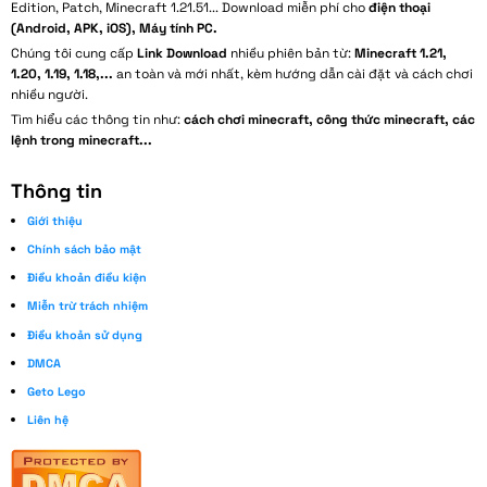
Edition, Patch, Minecraft 1.21.51... Download miễn phí cho
điện thoại
(Android, APK, iOS), Máy tính PC.
Chúng tôi cung cấp
Link Download
nhiều phiên bản từ:
Minecraft 1.21,
1.20, 1.19, 1.18,...
an toàn và mới nhất, kèm hướng dẫn cài đặt và cách chơi
nhiều người.
Tìm hiểu các thông tin như:
cách chơi minecraft, công thức minecraft, các
lệnh trong minecraft...
Thông tin
Giới thiệu
Chính sách bảo mật
Điều khoản điều kiện
Miễn trừ trách nhiệm
Điều khoản sử dụng
DMCA
Geto Lego
Liên hệ