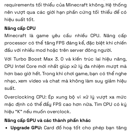
requirements tối thiểu của Minecraft không. Hệ thống
nên vượt qua các giới hạn phần cứng tối thiểu để có
hiệu suất tốt.
Nâng cấp CPU
Minecraft là game yêu cầu nhiều CPU. Nâng cấp
processor có thể tăng FPS đáng kể, đặc biệt khi chiến
đấu với nhiều mod hoặc trên server đông người.
Với Turbo Boost Max 3. 0 và kiến trúc lai hiệu năng,
CPU Intel Core mới nhất giúp xử lý đa nhiệm mượt mà
hơn bao giờ hết. Trong khi chơi game, bạn có thể nghe
nhạc, xem video và chat mà không làm suy giảm hiệu
suất.
Overclocking CPU: Ép xung bộ vi xử lý vượt xa mức
mặc định có thể đẩy FPS cao hơn nữa. Tìm CPU có ký
hiệu “K” nếu muốn overclock.
Nâng cấp GPU và các thành phần khác
Upgrade GPU:
Card đồ hoạ tốt cho phép bạn tăng