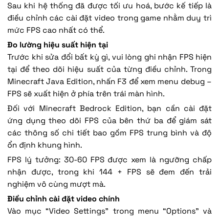
Sau khi hệ thống đã được tối ưu hoá, bước kế tiếp là
điều chỉnh các cài đặt video trong game nhằm duy trì
mức FPS cao nhất có thể.
Đo lường hiệu suất hiện tại
Trước khi sửa đổi bất kỳ gì, vui lòng ghi nhận FPS hiện
tại để theo dõi hiệu suất của từng điều chỉnh. Trong
Minecraft Java Edition, nhấn F3 để xem menu debug –
FPS sẽ xuất hiện ở phía trên trái màn hình.
Đối với Minecraft Bedrock Edition, bạn cần cài đặt
ứng dụng theo dõi FPS của bên thứ ba để giám sát
các thông số chi tiết bao gồm FPS trung bình và độ
ổn định khung hình.
FPS lý tưởng: 30-60 FPS được xem là ngưỡng chấp
nhận được, trong khi 144 + FPS sẽ đem đến trải
nghiệm vô cùng mượt mà.
Điều chỉnh cài đặt video chính
Vào mục “Video Settings” trong menu “Options” và