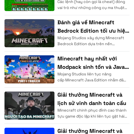
Các lệnh (hay còn gọi là cheat) đóng
Code, Gamemode, Timeset.
vai trò như những công cụ ma thuật
. .
cho phép người dùng
Đánh giá về Minecraft
Bedrock Edition tối ưu hiệu
Mojang Studios xây dựng Minecraft
năng
Bedrock Edition dựa trên nền
tảng ngôn ngữ lập trình C++ nhằm
mang lại tốc độ xử lý dữ liệu
Minecraft hay nhất với
Modpack sinh tồn và Java
Mojang Studios liên tục nâng
Edition
cấp Minecraft Java Edition nhằm đảm
bảo độ ổn định hiệu năng vượt trội cho
cộng đồng. Người chơi sử
Giải thưởng Minecraft và
lịch sử vinh danh toàn cầu
Minecraft chinh phục đỉnh cao thành
tựu game độc lập khi liên tục gặt hái
những thành tích của trò chơi tại các
Giải thưởng Minecraft và