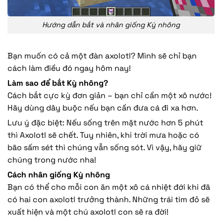
Hướng dẫn bắt và nhân giống Kỳ nhông
Bạn muốn có cả một đàn axolotl? Mình sẽ chỉ bạn
cách làm điều đó ngay hôm nay!
Làm sao để bắt Kỳ nhông?
Cách bắt cực kỳ đơn giản – bạn chỉ cần một xô nước!
Hãy dùng dây buộc nếu bạn cần đưa cá đi xa hơn.
Lưu ý đặc biệt: Nếu sống trên mặt nước hơn 5 phút
thì Axolotl sẽ chết. Tuy nhiên, khi trời mưa hoặc có
bão sấm sét thì chúng vẫn sống sót. Vì vậy, hãy giữ
chúng trong nước nha!
Cách nhân giống Kỳ nhông
Bạn có thể cho mỗi con ăn một xô cá nhiệt đới khi đã
có hai con axolotl trưởng thành. Những trái tim đỏ sẽ
xuất hiện và một chú axolotl con sẽ ra đời!