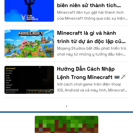
biên niên sử thành tích
Minecraft liên tục gặt hái thành tích
vang dội
của Minecraft thông qua các sự kiện
trao giải Minecraft danh giá trên thế
giới. Mojang Studios đã chứng minh
Minecraft là gì và hành
trình từ dự án độc lập của
Mojang Studios bắt đầu phát triển trò
Notch
chơi này từ những ý tưởng đầu tiên
của Markus Persson (Notch) tại đất
nước Thụy Điển.
Hướng Dẫn Cách Nhập
Lệnh Trong Minecraft
Với cách chơi game trên điện thoại
| Cho Người Mới
iOS, Android và cả máy tính, Minecraft
được coi là thể loại game
,