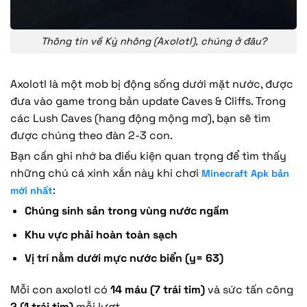
Thông tin về Kỳ nhông (Axolotl), chúng ở đâu?
Axolotl là một mob bị động sống dưới mặt nước, được
đưa vào game trong bản update Caves & Cliffs. Trong
các Lush Caves (hang động mộng mơ), bạn sẽ tìm
được chúng theo đàn 2-3 con.
Bạn cần ghi nhớ ba điều kiện quan trọng để tìm thấy
những chú cá xinh xắn này khi chơi
Minecraft Apk bản
:
mới nhất
Chúng sinh sản trong vùng nước ngầm
Khu vực phải hoàn toàn sạch
Vị trí nằm dưới mực nước biển (y= 63)
Mỗi con axolotl có
14 máu (7 trái tim)
và sức tấn công
2 (1 trái tim)
mỗi lượt.