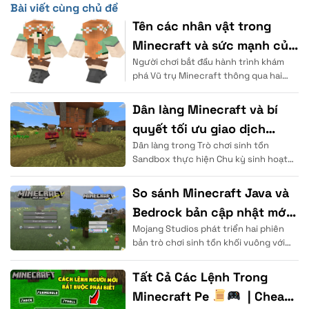
Bài viết cùng chủ đề
Tên các nhân vật trong
Minecraft và sức mạnh của
Người chơi bắt đầu hành trình khám
chúng
phá Vũ trụ Minecraft thông qua hai
hình mẫu đại diện quen thuộc. Hệ
thống
Dân làng Minecraft và bí
quyết tối ưu giao dịch
Dân làng trong Trò chơi sinh tồn
thương mại
Sandbox thực hiện Chu kỳ sinh hoạt
theo thời gian thực để duy trì cuộc
sống. Thực thể
So sánh Minecraft Java và
Bedrock bản cập nhật mới
Mojang Studios phát triển hai phiên
2026
bản trò chơi sinh tồn khối vuông với
cấu trúc nền tảng mã nguồn hoàn
Tất Cả Các Lệnh Trong
Minecraft Pe
| Cheat