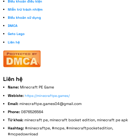
Điều khoản điều kiện
Miễn trừ trách nhiệm
Điều khoản sử dụng
DMCA
Geto Lego
Liên hệ
Liên hệ
Name:
Minecraft PE Game
Webiste:
https://minecraftpe.games/
Email:
minecraftpe.games04@gmail.com
Phone:
0876526564
Từ khoá:
minecraft pe, minecraft bocket edition, minecraft pe apk
Hashtag:
#minecraftpe, #mcpe, #minecraftpocketedition,
#mcpedownload