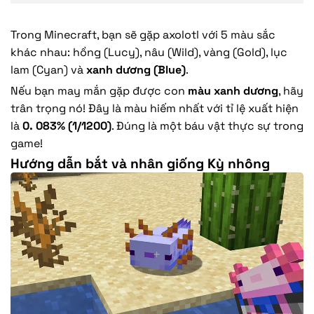
Trong Minecraft, bạn sẽ gặp axolotl với 5 màu sắc
khác nhau: hồng (Lucy), nâu (Wild), vàng (Gold), lục
lam (Cyan) và
xanh dương (Blue)
.
Nếu bạn may mắn gặp được con
màu xanh dương
, hãy
trân trọng nó! Đây là màu hiếm nhất với tỉ lệ xuất hiện
là
0. 083% (1/1200)
. Đúng là một báu vật thực sự trong
game!
Hướng dẫn bắt và nhân giống Kỳ nhông