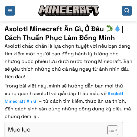
Bỏ
qua
nội
dung
Axolotl Minecraft Ăn Gì, Ở Đâu
|
Cách Thuần Phục Làm Đồng Minh
Axolotl chắc chắn là lựa chọn tuyệt vời nếu bạn đang
tìm kiếm một người bạn đồng hành lý tưởng cho
những cuộc phiêu lưu dưới nước trong Minecraft. Bạn
sẽ yêu thích những chú cá này ngay từ ánh nhìn đầu
tiên đâu!
Trong bài viết này, mình sẽ hướng dẫn bạn mọi thứ
xung quanh axolotl và giải đáp thắc mắc về
Axolotl
– từ cách tìm kiếm, thức ăn ưa thích,
Minecraft Ăn Gì
đến cách sinh sản cùng những công dụng kỳ diệu mà
chúng đem lại.
Mục lục