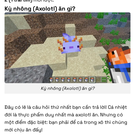
Kỳ nhông (Axolotl) ăn gì?
Kỳ nhông (Axolotl) ăn gì?
Đây có lẽ là câu hỏi thứ nhất bạn cần trả lời! Cá nhiệt
đới là thực phẩm duy nhất mà axolotl ăn. Nhưng có
một điểm đặc biệt: bạn phải để cá trong xô thì chúng
mới chịu ăn đấy!