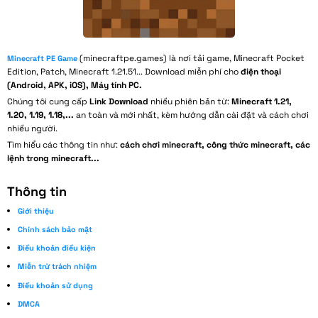
(minecraftpe.games) là nơi tải game, Minecraft Pocket
Minecraft PE Game
Edition, Patch, Minecraft 1.21.51... Download miễn phí cho
điện thoại
(Android, APK, iOS), Máy tính PC.
Chúng tôi cung cấp
Link Download
nhiều phiên bản từ:
Minecraft 1.21,
1.20, 1.19, 1.18,...
an toàn và mới nhất, kèm hướng dẫn cài đặt và cách chơi
nhiều người.
Tìm hiểu các thông tin như:
cách chơi minecraft, công thức minecraft, các
lệnh trong minecraft...
Thông tin
Giới thiệu
Chính sách bảo mật
Điều khoản điều kiện
Miễn trừ trách nhiệm
Điều khoản sử dụng
DMCA