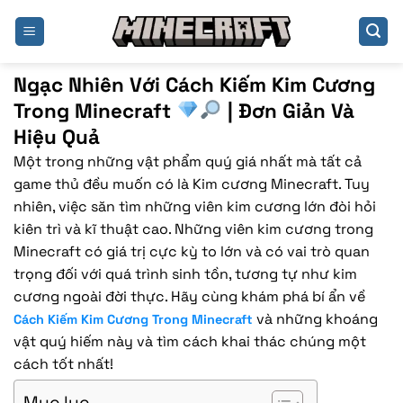
Bỏ
qua
nội
dung
Ngạc Nhiên Với Cách Kiếm Kim Cương
Trong Minecraft
| Đơn Giản Và
Hiệu Quả
Một trong những vật phẩm quý giá nhất mà tất cả
game thủ đều muốn có là Kim cương Minecraft. Tuy
nhiên, việc săn tìm những viên kim cương lớn đòi hỏi
kiên trì và kĩ thuật cao. Những viên kim cương trong
Minecraft có giá trị cực kỳ to lớn và có vai trò quan
trọng đối với quá trình sinh tồn, tương tự như kim
cương ngoài đời thực. Hãy cùng khám phá bí ẩn về
và những khoáng
Cách Kiếm Kim Cương Trong Minecraft
vật quý hiếm này và tìm cách khai thác chúng một
cách tốt nhất!
Mục lục