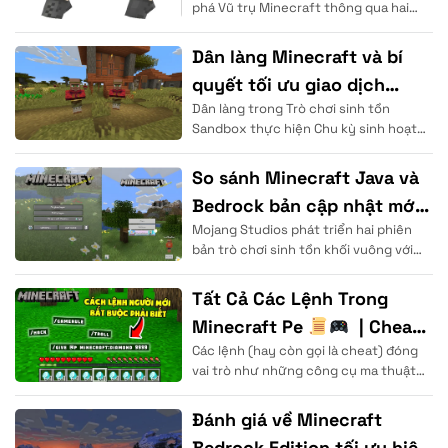
phá Vũ trụ Minecraft thông qua hai
hình mẫu đại diện quen thuộc. Hệ
thống
Dân làng Minecraft và bí
quyết tối ưu giao dịch
Dân làng trong Trò chơi sinh tồn
thương mại
Sandbox thực hiện Chu kỳ sinh hoạt
theo thời gian thực để duy trì cuộc
sống. Thực thể
So sánh Minecraft Java và
Bedrock bản cập nhật mới
Mojang Studios phát triển hai phiên
2026
bản trò chơi sinh tồn khối vuông với
cấu trúc nền tảng mã nguồn hoàn
Tất Cả Các Lệnh Trong
Minecraft Pe
| Cheat
Các lệnh (hay còn gọi là cheat) đóng
Code, Gamemode, Timeset.
vai trò như những công cụ ma thuật
. .
cho phép người dùng
Đánh giá về Minecraft
Bedrock Edition tối ưu hiệu