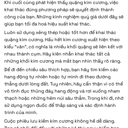
Khi cuối cùng phát hiện thấy quặng kim cương, việc
khai thác đúng phương pháp sẽ quyết định thành
công của bạn. Những kinh nghiệm quý giá dưới đây sẽ
giúp bạn tối đa hoá hiệu suất khai thác.
Luôn sử dụng xẻng thép hoặc tốt hơn để khai thác
quặng kim cương. Hầu hết kim cương xuất hiện theo
kiểu “vân”, có nghĩa là nhiều khối quặng sẽ liên kết với
nhau thành cụm. Hãy kiên nhẫn khai thác tất cả
những khối kim cương mà mắt bạn nhìn thấy rõ ràng.
Để đi đến chiều sâu thích hợp, bạn hãy tìm kiếm các
hang động tự nhiên hoặc tự mình đi theo đường
thẳng dưới lòng đất. Tuy nhiên, hãy cẩn thận vì có thể
vô tình đục thủng đáy hang động và rơi xuống nham
thạch hoặc những hẻm núi sâu thẳm. Trong khi đi, nhớ
sử dụng ngọn đuốc để thắp sáng và xác định hành
trình của mình.
Cuộc phiêu lưu kiếm kim cương không hề dễ dàng.