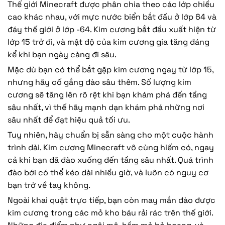
Thế giới Minecraft được phân chia theo các lớp chiều
cao khác nhau, với mực nước biển bắt đầu ở lớp 64 và
đáy thế giới ở lớp -64. Kim cương bắt đầu xuất hiện từ
lớp 15 trở đi, và mật độ của kim cương gia tăng đáng
kể khi bạn ngày càng đi sâu.
Mặc dù bạn có thể bắt gặp kim cương ngay từ lớp 15,
nhưng hãy cố gắng đào sâu thêm. Số lượng kim
cương sẽ tăng lên rõ rệt khi bạn khám phá đến tầng
sâu nhất, vì thế hãy mạnh dạn khám phá những nơi
sâu nhất để đạt hiệu quả tối ưu.
Tuy nhiên, hãy chuẩn bị sẵn sàng cho một cuộc hành
trình dài. Kim cương Minecraft vô cùng hiếm có, ngay
cả khi bạn đã đào xuống đến tầng sâu nhất. Quá trình
đào bới có thể kéo dài nhiều giờ, và luôn có nguy cơ
bạn trở về tay không.
Ngoài khai quật trực tiếp, bạn còn may mắn đào được
kim cương trong các mỏ kho báu rải rác trên thế giới.