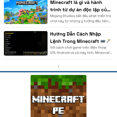
Minecraft là gì và hành
trình từ dự án độc lập của
Mojang Studios bắt đầu phát triển trò
Notch
chơi này từ những ý tưởng đầu tiên
của Markus Persson (Notch) tại đất
nước Thụy Điển.
Hướng Dẫn Cách Nhập
Lệnh Trong Minecraft
Với cách chơi game trên điện thoại
| Cho Người Mới
iOS, Android và cả máy tính, Minecraft
được coi là thể loại game
,