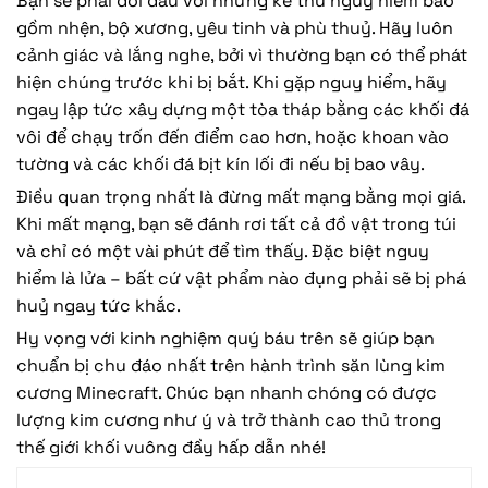
Bạn sẽ phải đối đầu với những kẻ thù nguy hiểm bao
gồm nhện, bộ xương, yêu tinh và phù thuỷ. Hãy luôn
cảnh giác và lắng nghe, bởi vì thường bạn có thể phát
hiện chúng trước khi bị bắt. Khi gặp nguy hiểm, hãy
ngay lập tức xây dựng một tòa tháp bằng các khối đá
vôi để chạy trốn đến điểm cao hơn, hoặc khoan vào
tường và các khối đá bịt kín lối đi nếu bị bao vây.
Điều quan trọng nhất là đừng mất mạng bằng mọi giá.
Khi mất mạng, bạn sẽ đánh rơi tất cả đồ vật trong túi
và chỉ có một vài phút để tìm thấy. Đặc biệt nguy
hiểm là lửa – bất cứ vật phẩm nào đụng phải sẽ bị phá
huỷ ngay tức khắc.
Hy vọng với kinh nghiệm quý báu trên sẽ giúp bạn
chuẩn bị chu đáo nhất trên hành trình săn lùng kim
cương Minecraft. Chúc bạn nhanh chóng có được
lượng kim cương như ý và trở thành cao thủ trong
thế giới khối vuông đầy hấp dẫn nhé!