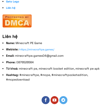
Geto Lego
Liên hệ
Liên hệ
Name:
Minecraft PE Game
Webiste:
https://minecraftpe.games/
Email:
minecraftpe.games04@gmail.com
Phone:
0876526564
Từ khoá:
minecraft pe, minecraft bocket edition, minecraft pe apk
Hashtag:
#minecraftpe, #mcpe, #minecraftpocketedition,
#mcpedownload
Address:
152 Bùi Đình Tuý, Phường 14, Bình Thạnh, Thành phố Hồ Chí Minh, Việt Nam