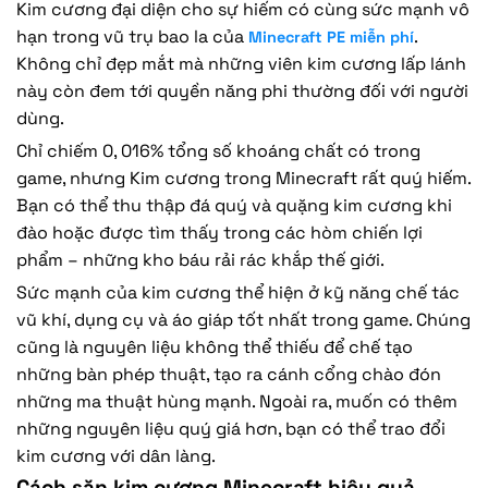
Kim cương đại diện cho sự hiếm có cùng sức mạnh vô
hạn trong vũ trụ bao la của
.
Minecraft PE miễn phí
Không chỉ đẹp mắt mà những viên kim cương lấp lánh
này còn đem tới quyền năng phi thường đối với người
dùng.
Chỉ chiếm 0, 016% tổng số khoáng chất có trong
game, nhưng Kim cương trong Minecraft rất quý hiếm.
Bạn có thể thu thập đá quý và quặng kim cương khi
đào hoặc được tìm thấy trong các hòm chiến lợi
phẩm – những kho báu rải rác khắp thế giới.
Sức mạnh của kim cương thể hiện ở kỹ năng chế tác
vũ khí, dụng cụ và áo giáp tốt nhất trong game. Chúng
cũng là nguyên liệu không thể thiếu để chế tạo
những bàn phép thuật, tạo ra cánh cổng chào đón
những ma thuật hùng mạnh. Ngoài ra, muốn có thêm
những nguyên liệu quý giá hơn, bạn có thể trao đổi
kim cương với dân làng.
Cách săn kim cương Minecraft hiệu quả