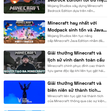
Mojang Studios xây dựng Minecraft
năng
Bedrock Edition dựa trên nền
tảng ngôn ngữ lập trình C++ nhằm
mang lại tốc độ xử lý dữ liệu
Minecraft hay nhất với
Modpack sinh tồn và Java
Mojang Studios liên tục nâng
Edition
cấp Minecraft Java Edition nhằm đảm
bảo độ ổn định hiệu năng vượt trội cho
cộng đồng. Người chơi sử
Giải thưởng Minecraft và
lịch sử vinh danh toàn cầu
Minecraft chinh phục đỉnh cao thành
tựu game độc lập khi liên tục gặt hái
những thành tích của trò chơi tại các
Giải thưởng Minecraft và
biên niên sử thành tích
Minecraft liên tục gặt hái thành tích
vang dội
của Minecraft thông qua các sự kiện
trao giải Minecraft danh giá trên thế
giới. Mojang Studios đã chứng minh