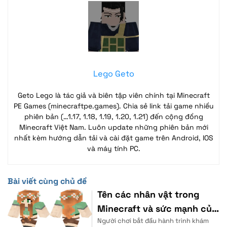
Lego Geto
Geto Lego là tác giả và biên tập viên chính tại Minecraft
PE Games (minecraftpe.games). Chia sẻ link tải game nhiều
phiên bản (…1.17, 1.18, 1.19, 1.20, 1.21) đến cộng đồng
Minecraft Việt Nam. Luôn update những phiên bản mới
nhất kèm hướng dẫn tải và cài đặt game trên Android, IOS
và máy tính PC.
Bài viết cùng chủ đề
Tên các nhân vật trong
Minecraft và sức mạnh của
Người chơi bắt đầu hành trình khám
chúng