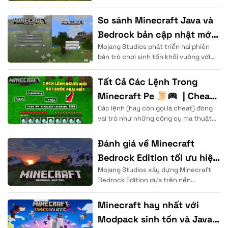
theo thời gian thực để duy trì cuộc
sống. Thực thể
So sánh Minecraft Java và
Bedrock bản cập nhật mới
Mojang Studios phát triển hai phiên
2026
bản trò chơi sinh tồn khối vuông với
cấu trúc nền tảng mã nguồn hoàn
Tất Cả Các Lệnh Trong
Minecraft Pe
| Cheat
Các lệnh (hay còn gọi là cheat) đóng
Code, Gamemode, Timeset.
vai trò như những công cụ ma thuật
. .
cho phép người dùng
Đánh giá về Minecraft
Bedrock Edition tối ưu hiệu
Mojang Studios xây dựng Minecraft
năng
Bedrock Edition dựa trên nền
tảng ngôn ngữ lập trình C++ nhằm
mang lại tốc độ xử lý dữ liệu
Minecraft hay nhất với
Modpack sinh tồn và Java