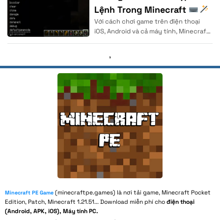
Lệnh Trong Minecraft
Với cách chơi game trên điện thoại
| Cho Người Mới
iOS, Android và cả máy tính, Minecraft
được coi là thể loại game
,
(minecraftpe.games) là nơi tải game, Minecraft Pocket
Minecraft PE Game
Edition, Patch, Minecraft 1.21.51... Download miễn phí cho
điện thoại
(Android, APK, iOS), Máy tính PC.