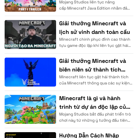
Mojang Studios liên tục nâng
Edition
cấp Minecraft Java Edition nhằm đảm
bảo độ ổn định hiệu năng vượt trội cho
cộng đồng. Người chơi sử
Giải thưởng Minecraft và
lịch sử vinh danh toàn cầu
Minecraft chinh phục đỉnh cao thành
tựu game độc lập khi liên tục gặt hái
những thành tích của trò chơi tại các
Giải thưởng Minecraft và
biên niên sử thành tích
Minecraft liên tục gặt hái thành tích
vang dội
của Minecraft thông qua các sự kiện
trao giải Minecraft danh giá trên thế
giới. Mojang Studios đã chứng minh
Minecraft là gì và hành
trình từ dự án độc lập của
Mojang Studios bắt đầu phát triển trò
Notch
chơi này từ những ý tưởng đầu tiên
của Markus Persson (Notch) tại đất
nước Thụy Điển.
Hướng Dẫn Cách Nhập