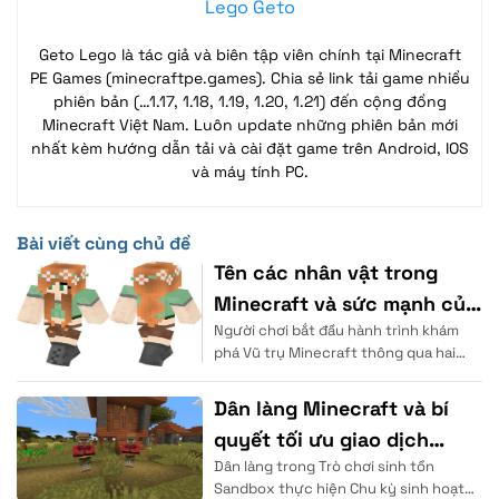
Lego Geto
Geto Lego là tác giả và biên tập viên chính tại Minecraft
PE Games (minecraftpe.games). Chia sẻ link tải game nhiều
phiên bản (…1.17, 1.18, 1.19, 1.20, 1.21) đến cộng đồng
Minecraft Việt Nam. Luôn update những phiên bản mới
nhất kèm hướng dẫn tải và cài đặt game trên Android, IOS
và máy tính PC.
Bài viết cùng chủ đề
Tên các nhân vật trong
Minecraft và sức mạnh của
Người chơi bắt đầu hành trình khám
chúng
phá Vũ trụ Minecraft thông qua hai
hình mẫu đại diện quen thuộc. Hệ
thống
Dân làng Minecraft và bí
quyết tối ưu giao dịch
Dân làng trong Trò chơi sinh tồn
thương mại
Sandbox thực hiện Chu kỳ sinh hoạt