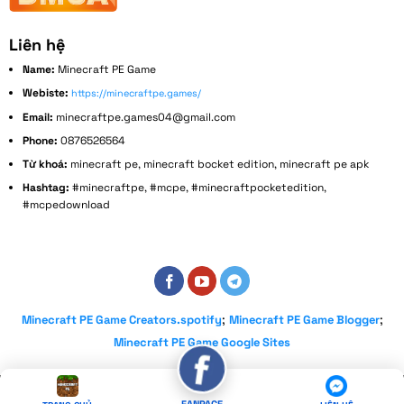
Liên hệ
Name:
Minecraft PE Game
Webiste:
https://minecraftpe.games/
Email:
minecraftpe.games04@gmail.com
Phone:
0876526564
Từ khoá:
minecraft pe, minecraft bocket edition, minecraft pe apk
Hashtag:
#minecraftpe, #mcpe, #minecraftpocketedition,
#mcpedownload
Address:
152 Bùi Đình Tuý, Phường 14, Bình Thạnh, Thành phố Hồ Chí Minh, Việt Nam
;
;
Minecraft PE Game Creators.spotify
Minecraft PE Game Blogger
Minecraft PE Game Google Sites
Copyright 2026 ©
minecraftpe.games