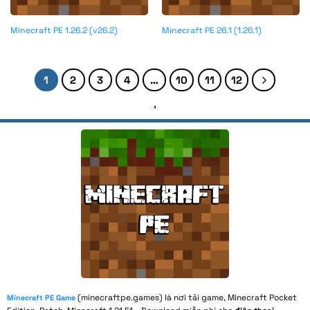
Minecraft PE 1.26.2 (v26.2)
Minecraft PE 26.1 (1.26.1)
1
2
3
4
…
10
11
12
,
(minecraftpe.games) là nơi tải game, Minecraft Pocket
Minecraft PE Game