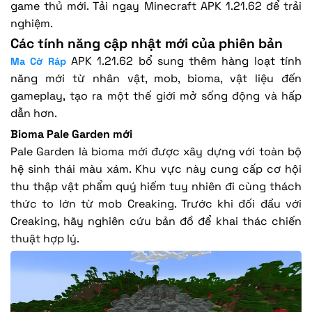
game thủ mới. Tải ngay Minecraft APK 1.21.62 để trải
nghiệm.
Các tính năng cập nhật mới của phiên bản
APK 1.21.62 bổ sung thêm hàng loạt tính
Ma Cờ Ráp
năng mới từ nhân vật, mob, bioma, vật liệu đến
gameplay, tạo ra một thế giới mở sống động và hấp
dẫn hơn.
Bioma Pale Garden mới
Pale Garden là bioma mới được xây dựng với toàn bộ
hệ sinh thái màu xám. Khu vực này cung cấp cơ hội
thu thập vật phẩm quý hiếm tuy nhiên đi cùng thách
thức to lớn từ mob Creaking. Trước khi đối đầu với
Creaking, hãy nghiên cứu bản đồ để khai thác chiến
thuật hợp lý.