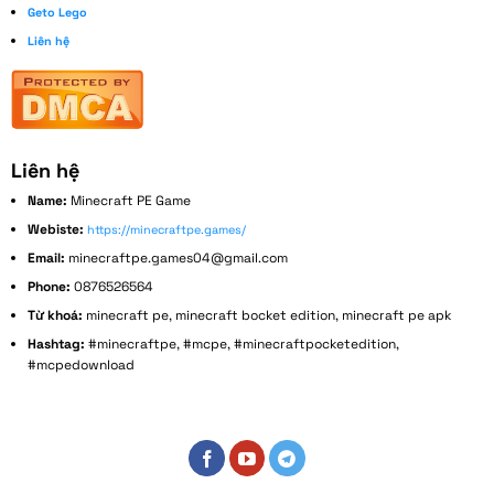
Geto Lego
Liên hệ
Liên hệ
Name:
Minecraft PE Game
Webiste:
https://minecraftpe.games/
Email:
minecraftpe.games04@gmail.com
Phone:
0876526564
Từ khoá:
minecraft pe, minecraft bocket edition, minecraft pe apk
Hashtag:
#minecraftpe, #mcpe, #minecraftpocketedition,
#mcpedownload
Address:
152 Bùi Đình Tuý, Phường 14, Bình Thạnh, Thành phố Hồ Chí Minh, Việt Nam