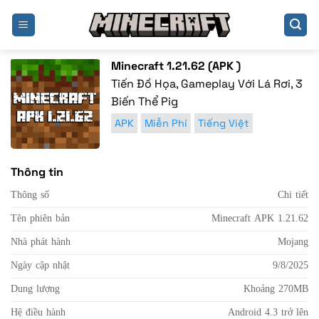
Bỏ
qua
nội
dung
Minecraft 1.21.62 (APK )
Tiến Đồ Họa, Gameplay Với Lá Rơi, 3
Biến Thể Pig
APK
Miễn Phí
Tiếng Việt
Thông tin
Thông số
Chi tiết
Tên phiên bản
Minecraft APK 1.21.62
Nhà phát hành
Mojang
Ngày cập nhật
9/8/2025
Dung lượng
Khoảng 270MB
Hệ điều hành
Android 4.3 trở lên