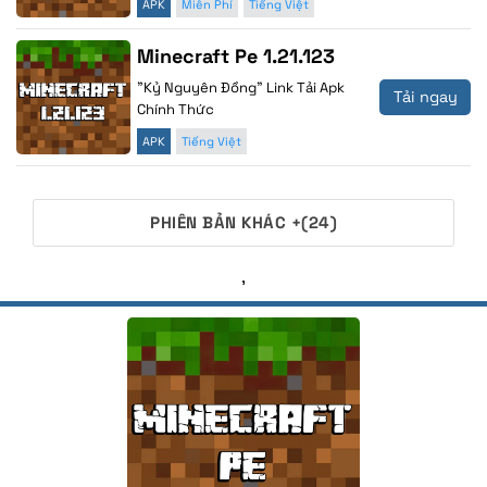
APK
Miễn Phí
Tiếng Việt
Minecraft Pe 1.21.123
"Kỷ Nguyên Đồng" Link Tải Apk
Tải ngay
Chính Thức
APK
Tiếng Việt
PHIÊN BẢN KHÁC +(24)
,