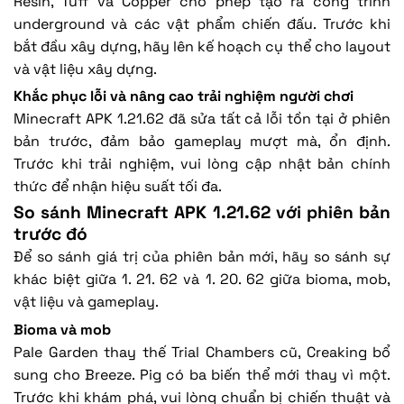
Resin, Tuff và Copper cho phép tạo ra công trình
underground và các vật phẩm chiến đấu. Trước khi
bắt đầu xây dựng, hãy lên kế hoạch cụ thể cho layout
và vật liệu xây dựng.
Khắc phục lỗi và nâng cao trải nghiệm người chơi
Minecraft APK 1.21.62 đã sửa tất cả lỗi tồn tại ở phiên
bản trước, đảm bảo gameplay mượt mà, ổn định.
Trước khi trải nghiệm, vui lòng cập nhật bản chính
thức để nhận hiệu suất tối đa.
So sánh Minecraft APK 1.21.62 với phiên bản
trước đó
Để so sánh giá trị của phiên bản mới, hãy so sánh sự
khác biệt giữa 1. 21. 62 và 1. 20. 62 giữa bioma, mob,
vật liệu và gameplay.
Bioma và mob
Pale Garden thay thế Trial Chambers cũ, Creaking bổ
sung cho Breeze. Pig có ba biến thể mới thay vì một.
Trước khi khám phá, vui lòng chuẩn bị chiến thuật và