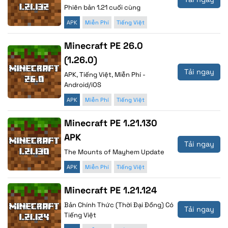
Phiên bản 1.21 cuối cùng
APK
Miễn Phí
Tiếng Việt
Minecraft PE 26.0
(1.26.0)
Tải ngay
APK, Tiếng Việt, Miễn Phí -
Android/iOS
APK
Miễn Phí
Tiếng Việt
Minecraft PE 1.21.130
APK
Tải ngay
The Mounts of Mayhem Update
APK
Miễn Phí
Tiếng Việt
Minecraft PE 1.21.124
Bản Chính Thức (Thời Đại Đồng) Có
Tải ngay
Tiếng Việt