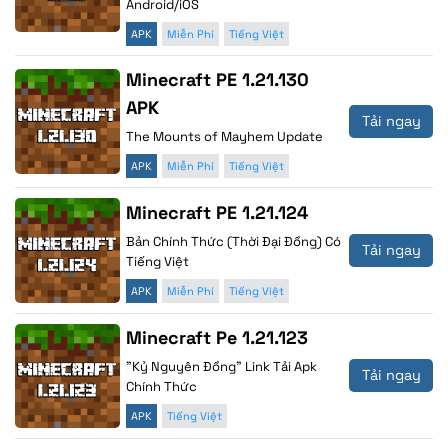
Android/iOS
APK
Miễn Phí
Tiếng Việt
Minecraft PE 1.21.130
APK
Tải ngay
The Mounts of Mayhem Update
APK
Miễn Phí
Tiếng Việt
Minecraft PE 1.21.124
Bản Chính Thức (Thời Đại Đồng) Có
Tải ngay
Tiếng Việt
APK
Miễn Phí
Tiếng Việt
Minecraft Pe 1.21.123
"Kỷ Nguyên Đồng" Link Tải Apk
Tải ngay
Chính Thức
APK
Tiếng Việt