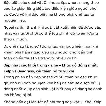
Đặc biệt, các quái vật Ominous Spawners mang theo
các áo giáp riêng biệt, tạo điều kiện giúp người chơi
có được vũ khí đặc biệt mà không phải chế tạo từ
nguyên liệu.
Ngoài ra, âm thanh khi quái vật xuất hiện đã được cập
nhật và người chơi có thể tùy chỉnh độ to âm lượng
theo ý muốn.
Cơ chế này tăng sự tương tác và nguy hiểm hơn khi
khám phá hầm ngục, yêu cầu người chơi cần tính
toán chiến thuật và trang bị nhiều vũ khí.
Cập nhật các khối trong game – khúc gỗ đồng nhất,
Kelp và Seagrass, cải thiện bố trí vũ khí
Trong phiên bản cập nhật 1.21.30, toàn bộ các khúc
gỗ, cho dù còn nguyên vẹn hay đã cắt, sẽ được xử lý
đồng nhất, giúp các sinh vật biết bay dễ dàng hạ cánh
mà không bị lỗi.
Không cần đặt lên tất cả chướng ngại vật vì Khối Kelp