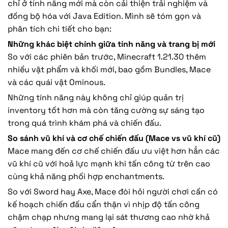
chỉ ở tính năng mới mà còn cải thiện trải nghiệm và
đồng bộ hóa với Java Edition. Mình sẽ tóm gọn và
phân tích chi tiết cho bạn:
Những khác biệt chính giữa tính năng và trang bị mới
So với các phiên bản trước, Minecraft 1.21.30 thêm
nhiều vật phẩm và khối mới, bao gồm Bundles, Mace
và các quái vật Ominous.
Những tính năng này không chỉ giúp quản trị
inventory tốt hơn mà còn tăng cường sự sáng tạo
trong quá trình khám phá và chiến đấu.
So sánh vũ khí và cơ chế chiến đấu (Mace vs vũ khí cũ)
Mace mang đến cơ chế chiến đấu ưu việt hơn hẳn các
vũ khí cũ với hoả lực mạnh khi tấn công từ trên cao
cùng khả năng phối hợp enchantments.
So với Sword hay Axe, Mace đòi hỏi người chơi cần có
kế hoạch chiến đấu cẩn thận vì nhịp độ tấn công
chậm chạp nhưng mang lại sát thương cao nhờ khả