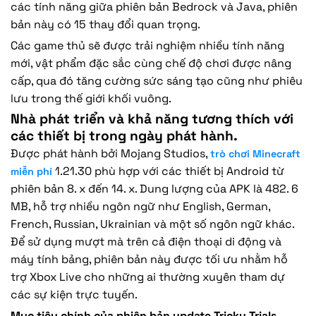
các tính năng giữa phiên bản Bedrock và Java, phiên
bản này có 15 thay đổi quan trọng.
Các game thủ sẽ được trải nghiệm nhiều tính năng
mới, vật phẩm đặc sắc cùng chế độ chơi được nâng
cấp, qua đó tăng cường sức sáng tạo cũng như phiêu
lưu trong thế giới khối vuông.
Nhà phát triển và khả năng tương thích với
các thiết bị trong ngày phát hành.
Được phát hành bởi Mojang Studios,
trò chơi Minecraft
1.21.30 phù hợp với các thiết bị Android từ
miễn phí
phiên bản 8. x đến 14. x. Dung lượng của APK là 482. 6
MB, hỗ trợ nhiều ngôn ngữ như English, German,
French, Russian, Ukrainian và một số ngôn ngữ khác.
Để sử dụng mượt mà trên cả điện thoại di động và
máy tính bảng, phiên bản này được tối ưu nhằm hỗ
trợ Xbox Live cho những ai thường xuyên tham dự
các sự kiện trực tuyến.
Mục tiêu chính của phiên bản update Tricky Trials