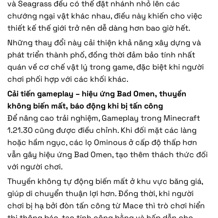
và Seagrass đều có thể đặt nhánh nhỏ lên các
chướng ngại vật khác nhau, điều này khiến cho việc
thiết kế thế giới trở nên dễ dàng hơn bao giờ hết.
Những thay đổi này cải thiện khả năng xây dựng và
phát triển thành phố, đồng thời đảm bảo tính nhất
quán về cơ chế vật lý trong game, đặc biệt khi người
chơi phối hợp với các khối khác.
Cải tiến gameplay – hiệu ứng Bad Omen, thuyền
không biến mất, báo động khi bị tấn công
Để nâng cao trải nghiệm, Gameplay trong Minecraft
1.21.30 cũng được điều chỉnh. Khi đối mặt các làng
hoặc hầm ngục, các lọ Ominous ở cấp độ thấp hơn
vẫn gây hiệu ứng Bad Omen, tạo thêm thách thức đối
với người chơi.
Thuyền không tự động biến mất ở khu vực băng giá,
giúp di chuyển thuận lợi hơn. Đồng thời, khi người
chơi bị hạ bởi đòn tấn công từ Mace thì trò chơi hiển
thị thông báo, tạo tính công bằng và hấp dẫn cho