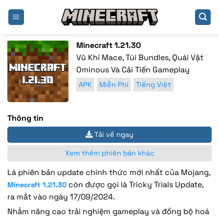
Bỏ
qua
nội
dung
Minecraft 1.21.30
Vũ Khí Mace, Túi Bundles, Quái Vật
Ominous Và Cải Tiến Gameplay
APK
Miễn Phí
Tiếng Việt
Thông tin
Tải về ngay
Xem thêm phiên bản khác
Là phiên bản update chính thức mới nhất của Mojang,
còn được gọi là Tricky Trials Update,
Minecraft 1.21.30
ra mắt vào ngày 17/09/2024.
Nhằm nâng cao trải nghiệm gameplay và đồng bộ hoá