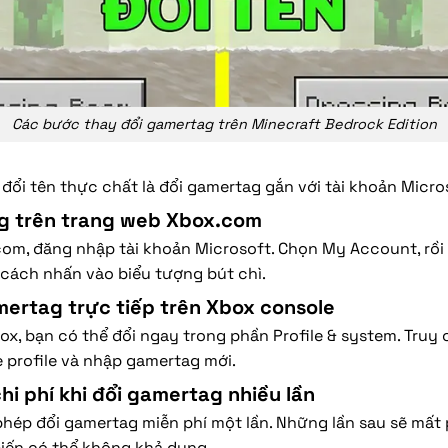
Các bước thay đổi gamertag trên Minecraft Bedrock Edition
 đổi tên thực chất là đổi gamertag gắn với tài khoản Micro
g trên trang web Xbox.com
om, đăng nhập tài khoản Microsoft. Chọn My Account, rồi
cách nhấn vào biểu tượng bút chì.
mertag trực tiếp trên Xbox console
x, bạn có thể đổi ngay trong phần Profile & system. Truy c
 profile và nhập gamertag mới.
hi phí khi đổi gamertag nhiều lần
hép đổi gamertag miễn phí một lần. Những lần sau sẽ mất 
iến có thể không khả dụng.