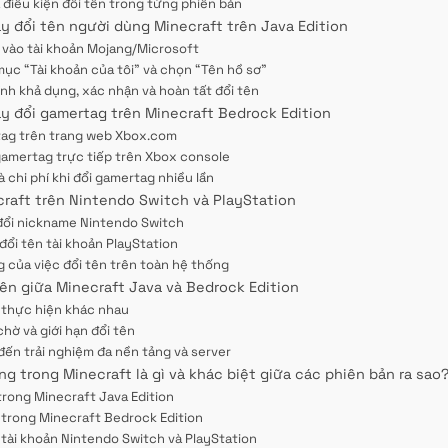
à điều kiện đổi tên trong từng phiên bản
y đổi tên người dùng Minecraft trên Java Edition
vào tài khoản Mojang/Microsoft
mục “Tài khoản của tôi” và chọn “Tên hồ sơ”
ính khả dụng, xác nhận và hoàn tất đổi tên
y đổi gamertag trên Minecraft Bedrock Edition
tag trên trang web Xbox.com
gamertag trực tiếp trên Xbox console
 chi phí khi đổi gamertag nhiều lần
craft trên Nintendo Switch và PlayStation
đổi nickname Nintendo Switch
đổi tên tài khoản PlayStation
 của việc đổi tên trên toàn hệ thống
tên giữa Minecraft Java và Bedrock Edition
 thực hiện khác nhau
chờ và giới hạn đổi tên
đến trải nghiệm đa nền tảng và server
g trong Minecraft là gì và khác biệt giữa các phiên bản ra sao
trong Minecraft Java Edition
trong Minecraft Bedrock Edition
tài khoản Nintendo Switch và PlayStation