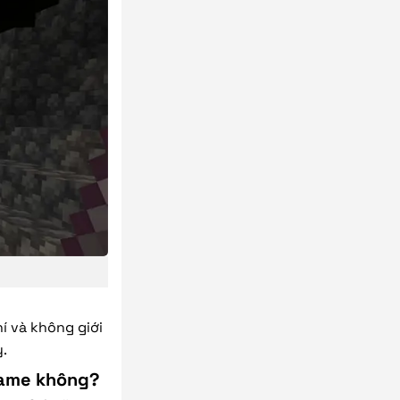
í và không giới
y.
 game không?