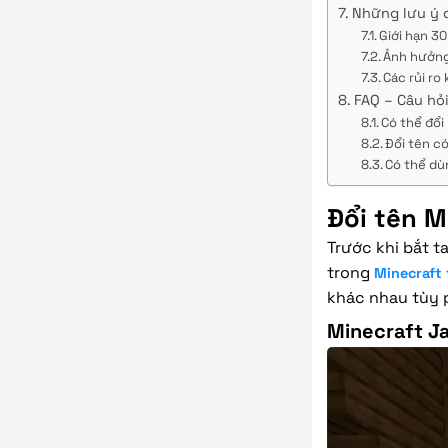
Những lưu ý q
Giới hạn 30
Ảnh hưởng
Các rủi ro
FAQ – Câu hỏ
Có thể đổi 
Đổi tên c
Có thể dù
Đổi tên M
Trước khi bắt t
trong
Minecraft 
khác nhau tùy 
Minecraft Ja