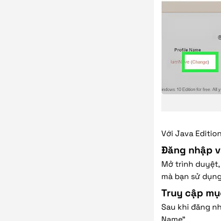
Với Java Editio
Đăng nhập v
Mở trình duyệt,
mà bạn sử dụng
Truy cập mục
Sau khi đăng n
Name”.