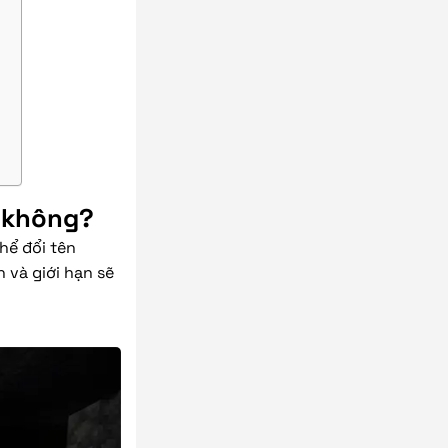
y không?
thể đổi tên
 và giới hạn sẽ