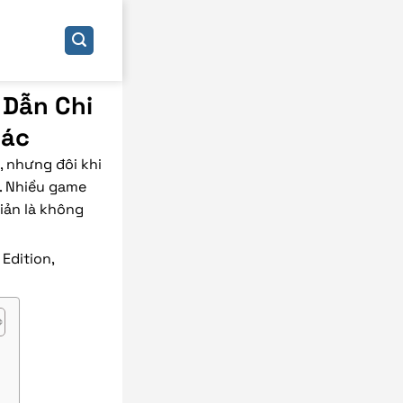
 Dẫn Chi
hác
, nhưng đôi khi
t. Nhiều game
iản là không
 Edition,