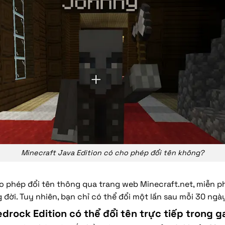
Minecraft Java Edition có cho phép đổi tên không?
o phép đổi tên thông qua trang web Minecraft.net, miễn ph
g đời. Tuy nhiên, bạn chỉ có thể đổi một lần sau mỗi 30 ngà
drock Edition có thể đổi tên trực tiếp trong