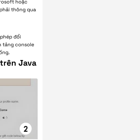
crosoft hoặc
 phải thông qua
 phép đổi
n tảng console
ống.
trên Java