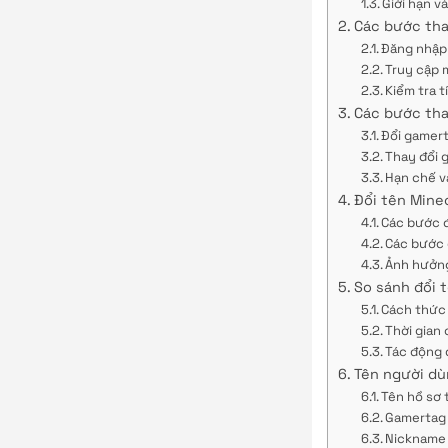
Giới hạn v
Các bước tha
Đăng nhập 
Truy cập 
Kiểm tra t
Các bước tha
Đổi gamer
Thay đổi 
Hạn chế và
Đổi tên Mine
Các bước 
Các bước 
Ảnh hưởng
So sánh đổi 
Cách thức
Thời gian 
Tác động 
Tên người dùn
Tên hồ sơ 
Gamertag 
Nickname 