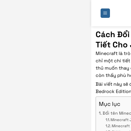
Bỏ
qua
nội
dung
Cách Đổi
Tiết Cho
Minecraft là tr
chỉ một chi tiế
thủ muốn thay đ
còn thấy phù hợ
Bài viết này sẽ
Bedrock Edition
Mục lục
Đổi tên Mine
Minecraft 
Minecraft 