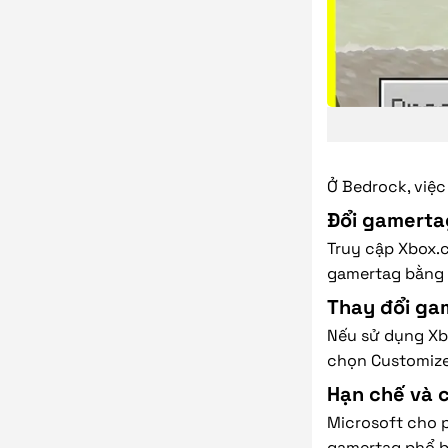
Ở Bedrock, việc
Đổi gamerta
Truy cập Xbox.c
gamertag bằng 
Thay đổi ga
Nếu sử dụng Xbo
chọn Customize
Hạn chế và c
Microsoft cho p
gamertag phổ b