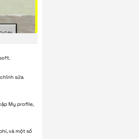
soft.
 chỉnh sửa
ập My profile,
phí, và một số