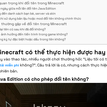
uan trọng khi đổi tên trong Minecraft
 ngày giữa mỗi lần đổi tên Java Edition
 đến danh sách bạn bè, server và skin
 khi sử dụng bản lậu hoặc mod đổi tên không chính thức
i thường gặp về đổi tên trong Minecraft
lại tên cũ sau khi đã đổi không?
ó ảnh hưởng đến tiến trình trong game không?
ng ký tự đặc biệt hoặc dấu trong tên không?
inecraft có thể thực hiện được ha
ay vào thao tác, nhiều người chơi thường hỏi: “Liệu tôi có 
không?”. Câu trả lời là có, nhưng cách thực hiện
tải miễn phí
phiên bản.
va Edition có cho phép đổi tên không?