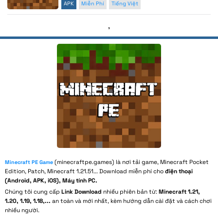
APK
Miễn Phí
Tiếng Việt
,
(minecraftpe.games) là nơi tải game, Minecraft Pocket
Minecraft PE Game
Edition, Patch, Minecraft 1.21.51... Download miễn phí cho
điện thoại
(Android, APK, iOS), Máy tính PC.
Chúng tôi cung cấp
Link Download
nhiều phiên bản từ:
Minecraft 1.21,
1.20, 1.19, 1.18,...
an toàn và mới nhất, kèm hướng dẫn cài đặt và cách chơi
nhiều người.