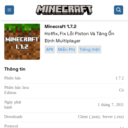
Bỏ
qua
nội
dung
Minecraft 1.7.2
Hotfix, Fix Lỗi Piston Và Tăng Ổn
Định Multiplayer
APK
Miễn Phí
Tiếng Việt
Thông tin
Phiên bản
1.7.2
Phiên bản Java
Có
Edition
Ngày phát
1 tháng 7, 2011
hành
Downloads
Client (.json), Server (.exe)
Protocol