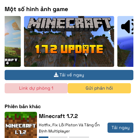
Một số hình ảnh game
Tải về ngay
Link dự phòng 1
Gửi phản hồi
Phiên bản khác
Minecraft 1.7.2
Hotfix, Fix Lỗi Piston Và Tăng Ổn
Tải ngay
Định Multiplayer