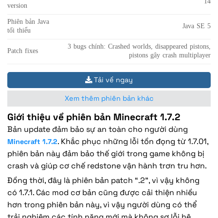
14
version
Phiên bản Java
Java SE 5
tối thiểu
3 bugs chính: Crashed worlds, disappeared pistons,
Patch fixes
pistons gây crash multiplayer
Tải về ngay
Xem thêm phiên bản khác
Giới thiệu về phiên bản Minecraft 1.7.2
Bản update đảm bảo sự an toàn cho người dùng
. Khắc phục những lỗi tồn đọng từ 1.7.01,
Minecraft 1.7.2
phiên bản này đảm bảo thế giới trong game không bị
crash và giúp cơ chế redstone vận hành trơn tru hơn.
Đồng thời, đây là phiên bản patch “.2”, vì vậy không
có 1.7.1. Các mod cơ bản cũng được cải thiện nhiều
hơn trong phiên bản này, vì vậy người dùng có thể
trải nghiệm các tính năng mới mà không sợ lỗi hệ