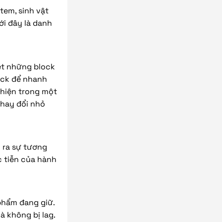
item, sinh vật
ới đây là danh
xét những block
ick để nhanh
 hiện trong một
thay đổi nhỏ
o ra sự tương
c tiễn của hành
phẩm đang giữ.
à không bị lag.