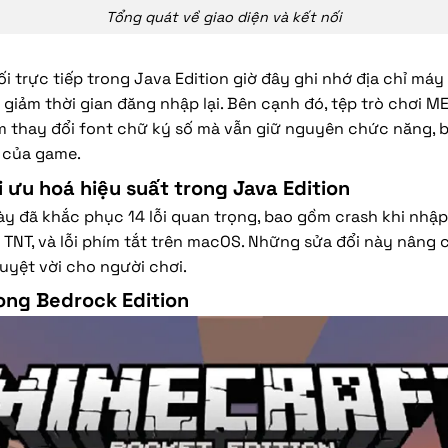
Tổng quát về giao diện và kết nối
ối trực tiếp trong Java Edition giờ đây ghi nhớ địa chỉ má
 giảm thời gian đăng nhập lại. Bên cạnh đó, tệp trò chơi 
m thay đổi font chữ ký số mà vẫn giữ nguyên chức năng, 
n của game.
ối ưu hoá hiệu suất trong Java Edition
y đã khắc phục 14 lỗi quan trọng, bao gồm crash khi nhập 
ỗi TNT, và lỗi phím tắt trên macOS. Những sửa đổi này nâng 
tuyệt vời cho người chơi.
ong Bedrock Edition