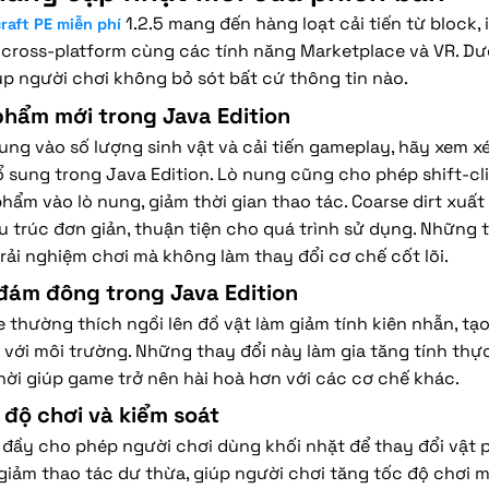
1.2.5 mang đến hàng loạt cải tiến từ block, 
raft PE miễn phí
cross-platform cùng các tính năng Marketplace và VR. Dư
iúp người chơi không bỏ sót bất cứ thông tin nào.
phẩm mới trong Java Edition
rung vào số lượng sinh vật và cải tiến gameplay, hãy xem 
 sung trong Java Edition. Lò nung cũng cho phép shift-cl
hẩm vào lò nung, giảm thời gian thao tác. Coarse dirt xuất
u trúc đơn giản, thuận tiện cho quá trình sử dụng. Những 
rải nghiệm chơi mà không làm thay đổi cơ chế cốt lõi.
 đám đông trong Java Edition
thường thích ngồi lên đồ vật làm giảm tính kiên nhẫn, tạ
 với môi trường. Những thay đổi này làm gia tăng tính thự
hời giúp game trở nên hài hoà hơn với các cơ chế khác.
p độ chơi và kiểm soát
 đầy cho phép người chơi dùng khối nhặt để thay đổi vật 
giảm thao tác dư thừa, giúp người chơi tăng tốc độ chơi m