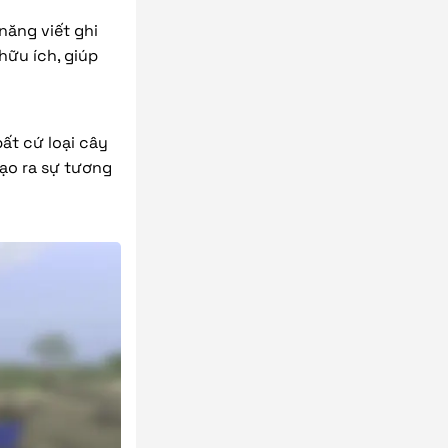
năng viết ghi
hữu ích, giúp
bất cứ loại cây
tạo ra sự tương