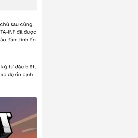
y chủ sau cùng,
META-INF đã được
bảo đảm tính ổn
ký tự đặc biệt,
cao độ ổn định