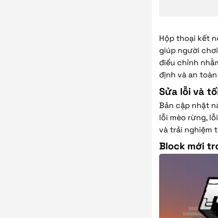
Hộp thoại kết n
giúp người chơi
điều chỉnh nhằ
định và an toà
Sửa lỗi và t
Bản cập nhật nà
lỗi mèo rừng, l
và trải nghiệm 
Block mới tr