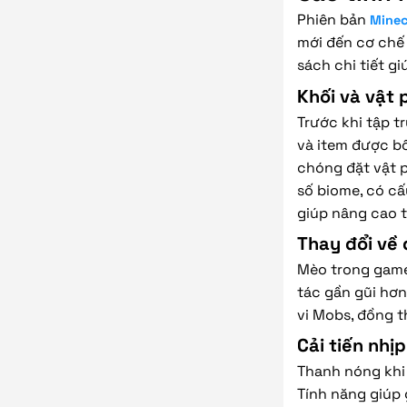
Phiên bản
Minec
mới đến cơ chế 
sách chi tiết g
Khối và vật 
Trước khi tập t
và item được bổ
chóng đặt vật p
số biome, có cấ
giúp nâng cao t
Thay đổi về
Mèo trong game 
tác gần gũi hơn
vi Mobs, đồng t
Cải tiến nhị
Thanh nóng khi
Tính năng giúp 