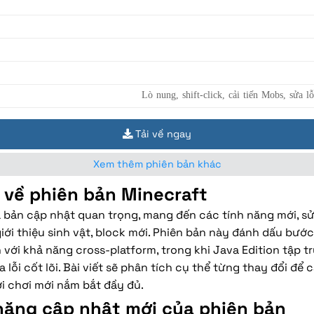
Lò nung, shift-click, cải tiến Mobs, sửa lỗ
Tải về ngay
Xem thêm phiên bản khác
u về phiên bản Minecraft
 bản cập nhật quan trọng, mang đến các tính năng mới, sử
giới thiệu sinh vật, block mới. Phiên bản này đánh dấu bướ
 với khả năng cross-platform, trong khi Java Edition tập tr
 lỗi cốt lõi. Bài viết sẽ phân tích cụ thể từng thay đổi để
ời chơi mới nắm bắt đầy đủ.
năng cập nhật mới của phiên bản