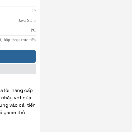
29
Java SE 5
PC
i, hộp thoại trực tiếp
a lỗi, nâng cấp
c nhảy vọt của
ung vào cải tiến
 cả game thủ