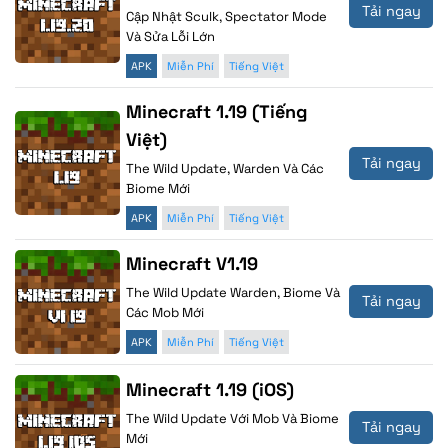
Tải ngay
Cập Nhật Sculk, Spectator Mode
Và Sửa Lỗi Lớn
APK
Miễn Phí
Tiếng Việt
Minecraft 1.19 (Tiếng
Việt)
Tải ngay
The Wild Update, Warden Và Các
Biome Mới
APK
Miễn Phí
Tiếng Việt
Minecraft V1.19
The Wild Update Warden, Biome Và
Tải ngay
Các Mob Mới
APK
Miễn Phí
Tiếng Việt
Minecraft 1.19 (iOS)
The Wild Update Với Mob Và Biome
Tải ngay
Mới