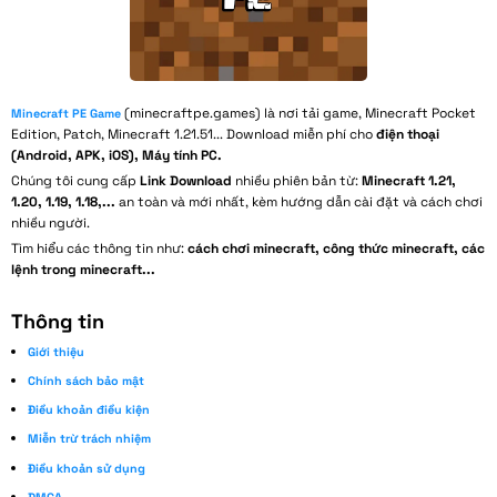
(minecraftpe.games) là nơi tải game, Minecraft Pocket
Minecraft PE Game
Edition, Patch, Minecraft 1.21.51... Download miễn phí cho
điện thoại
(Android, APK, iOS), Máy tính PC.
Chúng tôi cung cấp
Link Download
nhiều phiên bản từ:
Minecraft 1.21,
1.20, 1.19, 1.18,...
an toàn và mới nhất, kèm hướng dẫn cài đặt và cách chơi
nhiều người.
Tìm hiểu các thông tin như:
cách chơi minecraft, công thức minecraft, các
lệnh trong minecraft...
Thông tin
Giới thiệu
Chính sách bảo mật
Điều khoản điều kiện
Miễn trừ trách nhiệm
Điều khoản sử dụng
DMCA