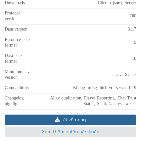
Downloads
Client (.json), Server
Protocol
760
version
Data version
3117
Resource pack
9
format
Data pack
10
format
Minimum Java
Java SE 17
version
Compatibility
Không tương thích với server 1.19
Changelog
Allay duplication, Player Reporting, Chat Trust
highlights
Status, Sculk Catalyst tweaks
Tải về ngay
Xem thêm phiên bản khác