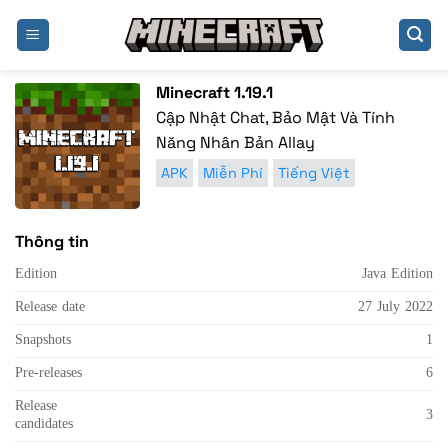
Bỏ
qua
nội
dung
Minecraft 1.19.1
Cập Nhật Chat, Bảo Mật Và Tính
Năng Nhân Bản Allay
APK
Miễn Phí
Tiếng Việt
Thông tin
Edition
Java Edition
Release date
27 July 2022
Snapshots
1
Pre-releases
6
Release
3
candidates