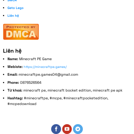
Geto Lego
Liên hệ
Liên hệ
Name:
Minecraft PE Game
Webiste:
https://minecraftpe.games/
Email:
minecraftpe.games04@gmail.com
Phone:
0876526564
Từ khoá:
minecraft pe, minecraft bocket edition, minecraft pe apk
Hashtag:
#minecraftpe, #mcpe, #minecraftpocketedition,
#mcpedownload
Address:
152 Bùi Đình Tuý, Phường 14, Bình Thạnh, Thành phố Hồ Chí Minh, Việt Nam