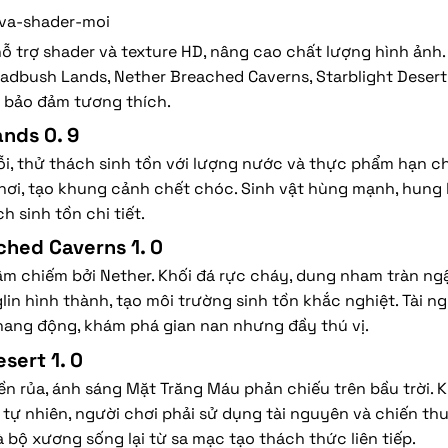
va-shader-moi
 hỗ trợ shader và texture HD, nâng cao chất lượng hình ảnh
dbush Lands, Nether Breached Caverns, Starblight Desert
c bảo đảm tương thích.
nds 0. 9
i, thử thách sinh tồn với lượng nước và thực phẩm hạn ch
 nơi, tạo khung cảnh chết chóc. Sinh vật hùng mạnh, hung
h sinh tồn chi tiết.
ched Caverns 1. 0
m chiếm bởi Nether. Khối đá rực cháy, dung nham tràn ngậ
iglin hình thành, tạo môi trường sinh tồn khắc nghiệt. Tài 
hang động, khám phá gian nan nhưng đầy thú vị.
sert 1. 0
n rủa, ánh sáng Mặt Trăng Máu phản chiếu trên bầu trời. 
ự nhiên, người chơi phải sử dụng tài nguyên và chiến thu
và bộ xương sống lại từ sa mạc tạo thách thức liên tiếp.