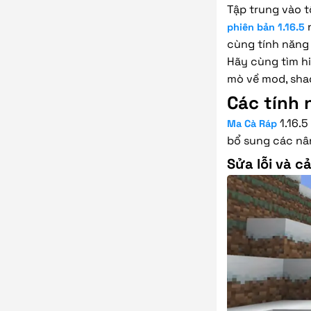
Tập trung vào tố
n
phiên bản 1.16.5
cùng tính năng 
Hãy cùng tìm h
mò về mod, sha
Các tính 
1.16.5
Ma Cà Ráp
bổ sung các nân
Sửa lỗi và c