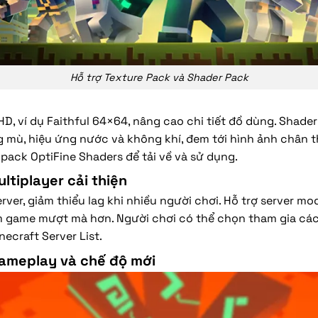
Hỗ trợ Texture Pack và Shader Pack
 HD, ví dụ Faithful 64×64, nâng cao chi tiết đồ dùng. Shader
g mù, hiệu ứng nước và không khí, đem tới hình ảnh chân 
pack OptiFine Shaders để tải về và sử dụng.
ltiplayer cải thiện
rver, giảm thiểu lag khi nhiều người chơi. Hỗ trợ server mo
ệm game mượt mà hơn. Người chơi có thể chọn tham gia cá
necraft Server List.
gameplay và chế độ mới