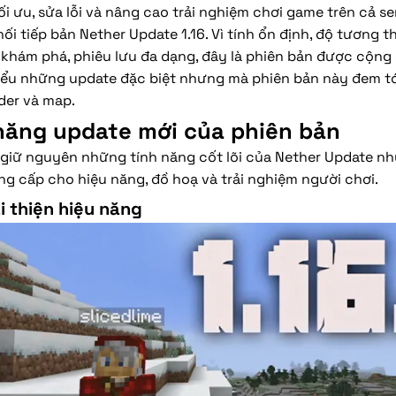
i ưu, sửa lỗi và nâng cao trải nghiệm chơi game trên cả ser
ối tiếp bản Nether Update 1.16. Vì tính ổn định, độ tương 
khám phá, phiêu lưu đa dạng, đây là phiên bản được cộng 
iểu những update đặc biệt nhưng mà phiên bản này đem tớ
der và map.
năng update mới của phiên bản
 giữ nguyên những tính năng cốt lõi của Nether Update n
g cấp cho hiệu năng, đồ hoạ và trải nghiệm người chơi.
ải thiện hiệu năng