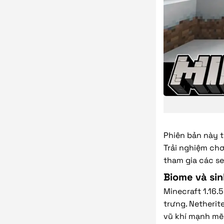
Phiên bản này tậ
Trải nghiệm chơi
tham gia các se
Biome và sin
Minecraft 1.16.
trưng. Netherit
vũ khí mạnh mẽ