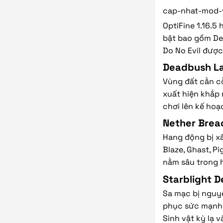
cap-nhat-mod-
OptiFine 1.16.5
bật bao gồm Dea
Do No Evil đượ
Deadbush La
Vùng đất cằn cỗ
xuất hiện khắp
chơi lên kế hoạc
Nether Brea
Hang động bị xâ
Blaze, Ghast, P
nằm sâu trong 
Starblight De
Sa mạc bị nguyề
phục sức mạnh t
Sinh vật kỳ lạ 