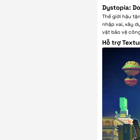
Dystopia: Do 
Thế giới hậu tậ
nhập vai, xây d
vật bảo vệ công
Hỗ trợ Text