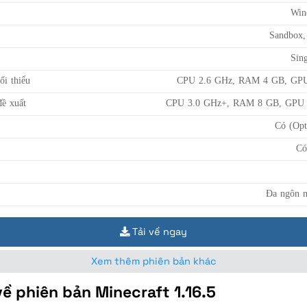
Win
Sandbox,
Sing
ối thiểu
CPU 2.6 GHz, RAM 4 GB, GPU
ề xuất
CPU 3.0 GHz+, RAM 8 GB, GPU 
Có (Opt
Có
Đa ngôn n
Tải về ngay
Xem thêm phiên bản khác
về phiên bản Minecraft 1.16.5