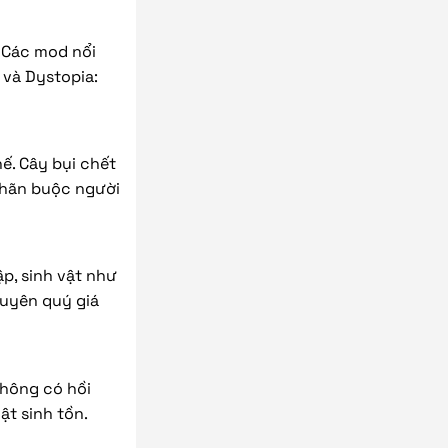
. Các mod nổi
 và Dystopia:
ế. Cây bụi chết
 hãn buộc người
p, sinh vật như
nguyên quý giá
Không có hồi
ật sinh tồn.