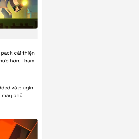
 pack cải thiện
thực hơn. Tham
dded và plugin,
c máy chủ