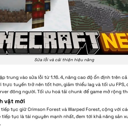
Sửa lỗi và cải thiện hiệu năng
p trung vào sửa lỗi từ 1.16. 4, nâng cao độ ổn định trên cả 
 trực tuyến trở nên tốt hơn, giảm thiểu lag và tối ưu FPS, 
rver đông người. Tối ưu hoá tải chunk để game mở rộng thế
h vật mới
5 tiếp tục giữ Crimson Forest và Warped Forest, cộng với cá
e tiếp tục là tài nguyên mạnh nhất, đem tới khả năng sản 
.