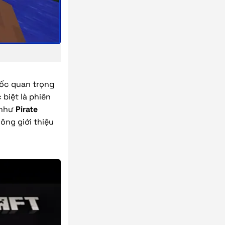
mốc quan trọng
c biệt là phiên
 như
Pirate
hông giới thiệu