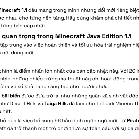
inecraft 1.1
đều mang trong mình những đổi mới riêng biệt,
hác nhau cho từng nền tảng. Hãy cùng khám phá chi tiết n
 từng bản cập nhật.
 quan trọng trong Minecraft Java Edition 1.1
tập trung vào việc hoàn thiện và tối ưu hóa trải nghiệm hi
 nội dung mới.
hính là điểm nhấn lớn nhất của bản cập nhật này. Với 20 l
ombie, những chiếc trứng ma thuật này chỉ hoạt động tron
 ra vô số khả năng sáng tạo cho người chơi.
,
bãi biển
được đưa trở lại như những quần xã sinh vật độc 
như Desert Hills và
Taiga Hills
đã làm cho thế giới Minecraf
 hết.
bỏ qua là việc bổ sung 56 bản dịch ngôn ngữ mới. Từ
Pira
aft đã trở thành một trò chơi thực sự toàn cầu với sự đa