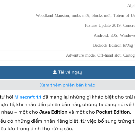
Alph
Woodland Mansion, mobs mới, blocks mới, Totem of Un
Texture Update 2019, Concre
Android, iOS, Window
Bedrock Edition tương 
Adventure mode, Off-hand slot, Cartog
Tải về ngay
Xem thêm phiên bản khác
tự hỏi
đã mang lại những gì khác biệt cho trải
Minecraft 1.1
c tế, khi nhắc đến phiên bản này, chúng ta đang nói về 
c nhau – một cho
Java Edition
và một cho
Pocket Edition
.
ều có những điểm nhấn riêng biệt, từ việc bổ sung trứng t
êu lưu trong dinh thự rừng sâu.