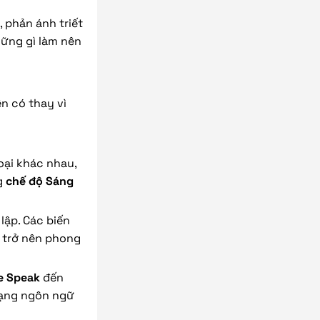
 phản ánh triết
hững gì làm nên
ện có thay vì
oại khác nhau,
g
chế độ Sáng
lập. Các biến
t trở nên phong
te Speak
đến
 dạng ngôn ngữ