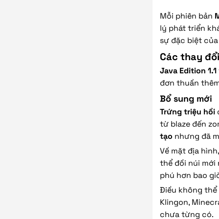
Mỗi phiên bản
M
lý phát triển k
sự đặc biệt của
Các thay đổi
Java Edition 1.1
đơn thuần thêm
Bổ sung mới
Trứng triệu hồi
c
từ blaze đến z
tạo
nhưng đã mở
Về mặt địa hình
thể đồi núi mới 
phú hơn bao giờ
Điều không thể 
Klingon, Minecr
chưa từng có.