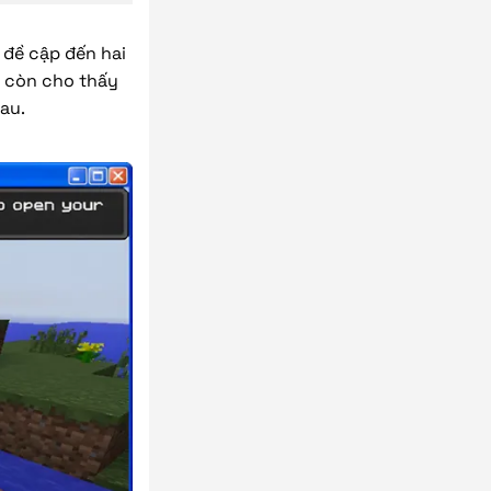
 đề cập đến hai
à còn cho thấy
au.