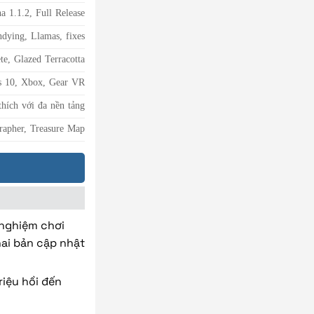
a 1.1.2, Full Release
dying, Llamas, fixes
te, Glazed Terracotta
s 10, Xbox, Gear VR
thích với đa nền tảng
rapher, Treasure Map
 nghiệm chơi
hai bản cập nhật
riệu hồi đến