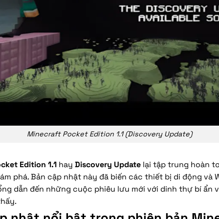
Minecraft Pocket Edition 1.1 (Discovery Update)
cket Edition 1.1
hay
Discovery Update
lại tập trung hoàn t
hám phá. Bản cập nhật này đã biến các thiết bị di động và
ng dẫn đến những cuộc phiêu lưu mới với dinh thự bí ẩn 
thấy.
 nhật nổi bật trong phiên bản Mine